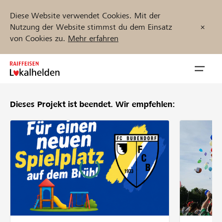
Diese Website verwendet Cookies. Mit der
Nutzung der Website stimmst du dem Einsatz
von Cookies zu.
Mehr erfahren
Zum
Inhalt
Navig
springen
öffnen
Dieses Projekt ist beendet.
Wir empfehlen:
Jetzt starten
Projekte und Organisationen finden
Unterstützen
Hilfe & Support