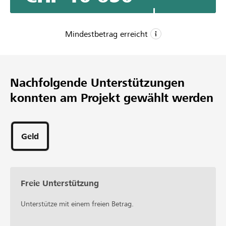
zur Biodiversität bei.
Mindestbetrag erreicht
CHF 7’000
Mindestbetrag
Nachfolgende Unterstützungen
CHF 10’000
konnten am Projekt gewählt werden
Wunschbetrag
114
Unterstützungen
Geld
Freie Unterstützung
Unterstütze mit einem freien Betrag.