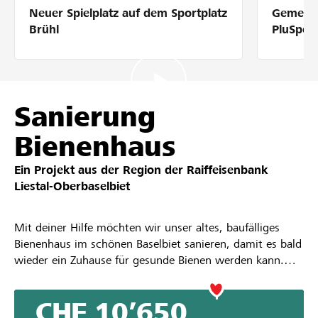
Neuer Spielplatz auf dem Sportplatz
Gemeins
Partner / Raiffeisenbank
Brühl
PluSpor
Anmelden
Sanierung
Bienenhaus
Registrieren
Ein Projekt aus der Region der
Raiffeisenbank
Liestal-Oberbaselbiet
DE
FR
IT
Mit deiner Hilfe möchten wir unser altes, baufälliges
Bienenhaus im schönen Baselbiet sanieren, damit es bald
wieder ein Zuhause für gesunde Bienen werden kann.
Dazu muss am Haus einiges saniert werden. Zudem
müssen die Bienenkästen und das Imkermaterial
CHF 10’650
ausgetauscht werden. Mit deiner Spende trägst du so