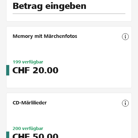
Betrag eingeben
Memory mit Märchenfotos
Limitiert
199
verfügbar
auf
CHF
20.00
200
CD-Märlilieder
Limitiert
200
verfügbar
auf
CHF
50.00