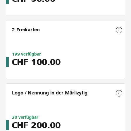
200
2 Freikarten
Limitiert
199
verfügbar
auf
CHF
100.00
200
Logo / Nennung in der Märlizytig
Limitiert
20
verfügbar
auf
CHF
200.00
20