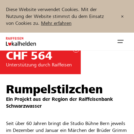
Diese Website verwendet Cookies. Mit der
Nutzung der Website stimmst du dem Einsatz
von Cookies zu.
Mehr erfahren
Zum
Inhalt
Navig
springen
öffnen
CHF 564
Unterstützung durch Raiffeisen
Jetzt starten
Rumpelstilzchen
Projekte und Organisationen finden
Ein Projekt aus der Region der
Raiffeisenbank
Schwarzwasser
Unterstützen
Seit über 60 Jahren bringt die Studio Bühne Bern jeweils
Hilfe & Support
im Dezember und Januar ein Märchen der Brüder Grimm