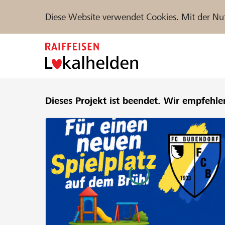
Diese Website verwendet Cookies. Mit der Nu
Zum
Inhalt
springen
Unterstützen
Dieses Projekt ist beendet.
Hilfe & Support
Wir empfehle
Partne
Projekte und Organisationen finden
DE
FR
IT