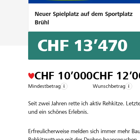
Neuer Spielplatz auf dem Sportplatz
Brühl
CHF 13’470
Ein Projekt aus der Region der
Raiffeisen
Rehkitzrett
CHF 10’000
CHF 12’0
Mindestbetrag
Wunschbetrag
Seit zwei Jahren rette ich aktiv Rehkitze. Letz
und ein schönes Erlebnis.
Erfreulicherweise melden sich immer mehr Bau
Rehkitzrettung mit der Drohne beanspruchen.