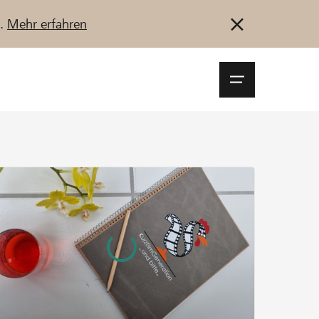
u.
Mehr erfahren
Navigationsm
öffnen
Anmelden
Registrieren
Jetzt starten