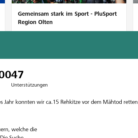
Gemeinsam stark im Sport - PluSport
Region Olten
bank Liestal-Oberbaselbiet
ung mit effizie
00
47
Unterstützungen
tes Jahr konnten wir ca.15 Rehkitze vor dem Mähtod retten, 
ern, welche die
 Die Suche