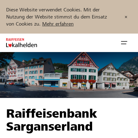
Diese Website verwendet Cookies. Mit der
Nutzung der Website stimmst du dem Einsatz
von Cookies zu.
Mehr erfahren
Zum
Inhalt
Navig
springen
öffnen
Jetzt starten
Projekte und Organisationen finden
Raiffeisenbank
Unterstützen
Sarganserland
Hilfe & Support