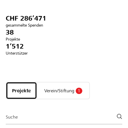
Partner / Raiffeisenbank
CHF 286’471
gesammelte Spenden
38
Projekte
Anmelden
1’512
Unterstützer
Registrieren
Entdecke
DE
FR
IT
Projekte
und
Projekte
Verein/Stiftung
1
Organisationen
der
Page
Suche