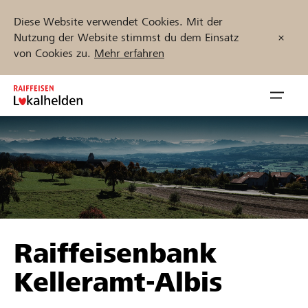
Diese Website verwendet Cookies. Mit der
Nutzung der Website stimmst du dem Einsatz
von Cookies zu.
Mehr erfahren
Zum
Inhalt
Navig
springen
öffnen
Jetzt starten
Projekte und Organisationen finden
Raiffeisenbank
Unterstützen
Kelleramt-Albis
Hilfe & Support