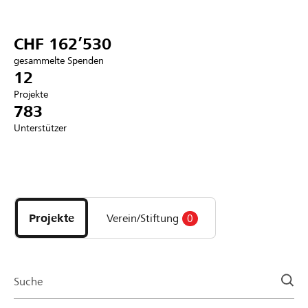
Partner / Raiffeisenbank
CHF 162’530
gesammelte Spenden
12
Projekte
Anmelden
783
Unterstützer
Registrieren
Entdecke
DE
FR
IT
Projekte
und
Projekte
Verein/Stiftung
0
Organisationen
der
Page
Suche