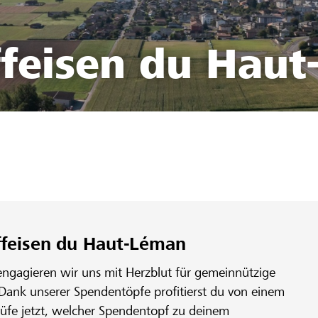
feisen du Hau
ffeisen du Haut-Léman
engagieren wir uns mit Herzblut für gemeinnützige
 Dank unserer Spendentöpfe profitierst du von einem
rüfe jetzt, welcher Spendentopf zu deinem