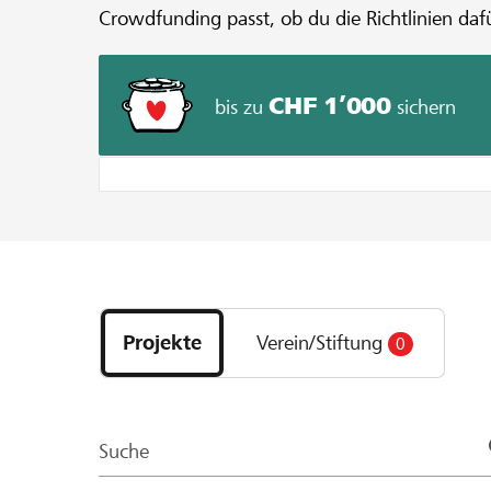
Crowdfunding passt, ob du die Richtlinien dafü
CHF 1’000
bis zu
sichern
Entdecke
Projekte
Projekte
Verein/Stiftung
0
und
Organisationen
der
Page
Suche