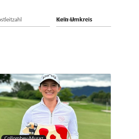
stleitzahl
Umkreis
Collombey-Muraz