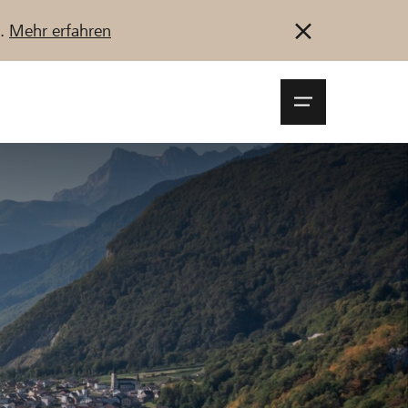
u.
Mehr erfahren
Navigationsm
öffnen
Anmelden
Registrieren
Jetzt starten