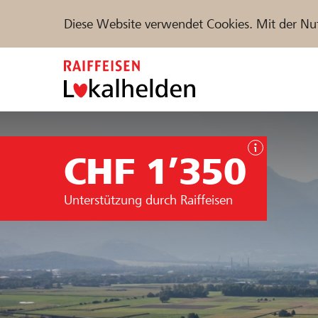
Diese Website verwendet Cookies. Mit der Nu
Zum
Inhalt
springen
Unterstützen
Hilfe & Support
Partne
CHF 1’350
Projekte und Organisationen finden
Unterstützung durch Raiffeisen
DE
FR
IT