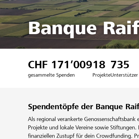
Banque Raif
CHF 171’009
18
735
gesammelte Spenden
Projekte
Unterstützer
Spendentöpfe der Banque Rai
Als regional verankerte Genossenschaftsbank 
Projekte und lokale Vereine sowie Stiftungen.
finanziellen Zustupf für dein Crowdfunding. P