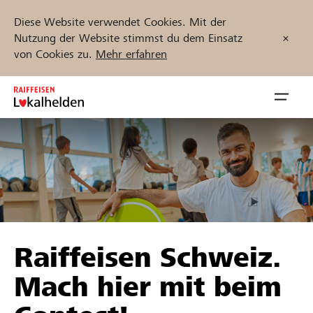
Diese Website verwendet Cookies. Mit der
Nutzung der Website stimmst du dem Einsatz
von Cookies zu.
Mehr erfahren
Zum
Inhalt
Navig
springen
öffnen
Jetzt starten
Projekte und Organisationen finden
Raiffeisen Schweiz.
Unterstützen
Mach hier mit beim
Hilfe & Support