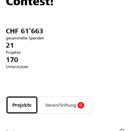
Contest!
Partner / Raiffeisenbank
CHF 61’663
gesammelte Spenden
Anmelden
21
Projekte
170
Registrieren
Unterstützer
DE
FR
IT
Entdecke
Projekte
und
Projekte
Verein/Stiftung
0
Organisationen
der
Page