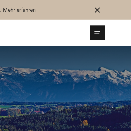
u.
Mehr erfahren
Navigationsm
öffnen
Anmelden
Registrieren
Jetzt starten