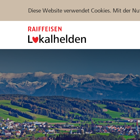
Diese Website verwendet Cookies. Mit der Nu
Zum
Inhalt
springen
Unterstützen
Hilfe & Support
Partne
Projekte und Organisationen finden
DE
FR
IT