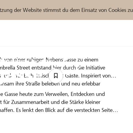
tzung der Website stimmst du dem Einsatz von Cookies z
ch von einer ruhigen Nebenstrasse zu einem
r / Raiffeisenbank
ffeisenbank Jungfrau
gasse
rella Street entstand hier durch die Initiative
punkt für Einheimische und Gäste. Inspiriert von
einsam ihre Straße beleben und neu erlebbar
ie Gasse heute zum Verweilen, Entdecken und
ekt für Zusammenarbeit und die Stärke kleiner
fen. Es lenkt den Blick auf die versteckten Seiten
sönliche Begegnungen. Die Umbrella Street ist damit
ol für Kreativität und gelebte Gemeinschaft.