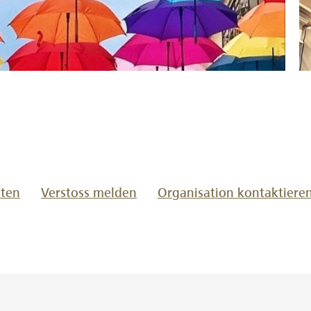
www.lokalhelden.ch/postgasse-
tten
Verstoss melden
Organisation kontaktiere