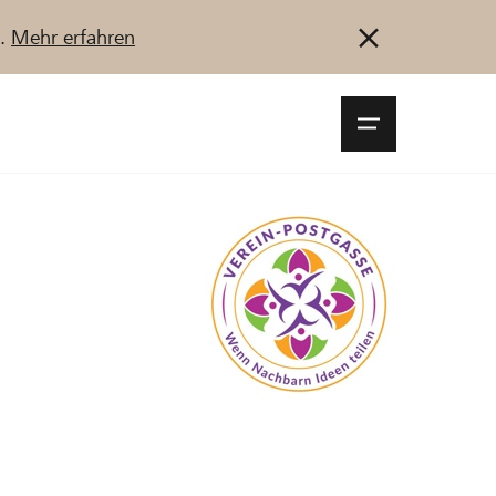
u.
Mehr erfahren
Navigationsm
öffnen
Anmelden
Registrieren
Jetzt starten