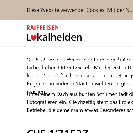
Diese Website verwendet Cookies. Mit der Nu
Zum
Inhalt
springen
Unterstützen
Die Postgasse im Herzen von Interlaken hat si
Hilfe & Support
Partne
Eine Organisation aus der Region der
Rai
Verein-Post
farbenfrohen Ort entwickelt. Mit der ersten Umb
lokaler Geschäftsinhaber ein neuer Anziehungs
Projekte und Organisationen finden
Projekten in anderen Städten wollten sie gem
machen.
Unter einem Dach aus bunten Schirmen lädt d
Fotografieren ein. Gleichzeitig steht das Proj
Betriebe, die gemeinsam etwas Besonderes schaf
DE
FR
IT
Interlakens – auf kleine Läden, Cafés und per
nicht nur ein Blickfang, sondern auch ein Symb