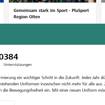
Gemeinsam stark im Sport - PluSport
Region Olten
0
384
Unterstützungen
bank Thunersee-Kiesental​
rmierung ein wichtiger Schritt in die Zukunft. Jedes Jahr 
ierung Majoret
stehenden Uniformen inzwischen nicht mehr für alle aus. 
n die Bewegungsfreiheit ein. Mit einer neuen Uniform mö
ern auch die Beweglichkeit zum Tanzen deutlich verbessern
ind wir auf deine Unterstützung angewiesen. Dein Beitrag h