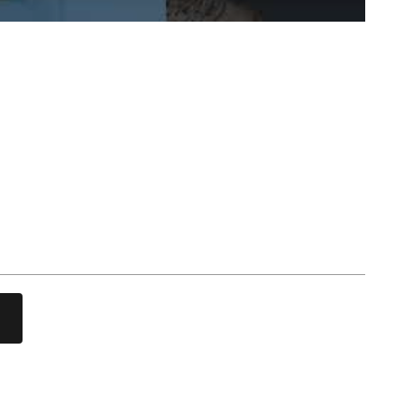
ww.lokalhelden.ch/neue-
log2/beitrag/vorfreude-
tml