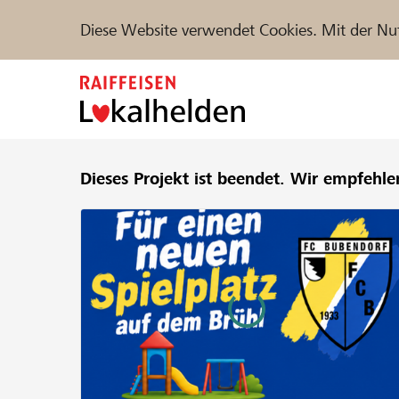
Diese Website verwendet Cookies. Mit der Nu
Zum
Inhalt
springen
Unterstützen
Dieses Projekt ist beendet.
Hilfe & Support
Wir empfehle
Partne
Projekte und Organisationen finden
DE
FR
IT