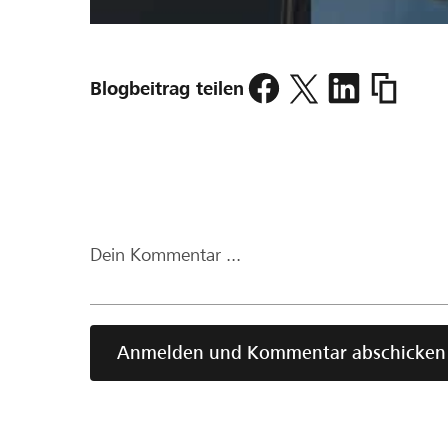
https://w
Blogbeitrag teilen
uniform/b
auf-
die-
neue-
uniform-
p10426.h
Dein Kommentar ...
Anmelden und Kommentar abschicken