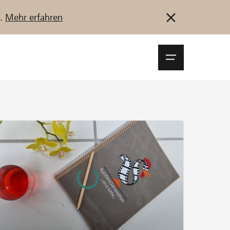
u.
Mehr erfahren
Navigationsm
öffnen
Anmelden
Registrieren
Jetzt starten