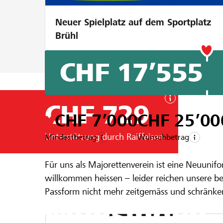
Neuer Spielplatz auf dem Sportplatz
Brühl
CHF 17’555
CHF 729
CHF 7’000
CHF 25’00
Unterstützung durch Raiffeisen
Mindestbetrag
Wunschbetrag
Ein Projekt aus der Region der
Raiffeisen
Für uns als Majorettenverein ist eine Neuunifo
Neuuniform
willkommen heissen – leider reichen unsere be
Passform nicht mehr zeitgemäss und schränke
Münsingen
einheitliches Erscheinungsbild schaffen, sond
Damit wir dieses Projekt realisieren können, s