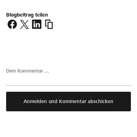
Blogbeitrag teilen
https://www.lokalhelden.ch/neue-
uniform/blog2/beitrag/vorfreude-
auf-
die-
neue-
uniform-
p10426.html
Dein Kommentar ...
Anmelden und Kommentar abschicken