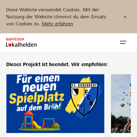
Diese Website verwendet Cookies. Mit der
Nutzung der Website stimmst du dem Einsatz
von Cookies zu.
Mehr erfahren
Zum
Inhalt
Navig
springen
öffnen
Dieses Projekt ist beendet.
Wir empfehlen:
Jetzt starten
Projekte und Organisationen finden
Unterstützen
Hilfe & Support