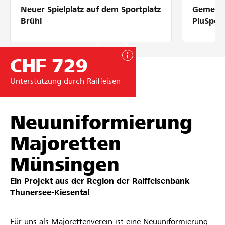
Neuer Spielplatz auf dem Sportplatz
Gemeins
Partner / Raiffeisenbank
Brühl
PluSpor
CHF 729
Anmelden
Unterstützung durch Raiffeisen
Registrieren
Neuuniformierung
Majoretten
DE
FR
IT
Münsingen
Ein Projekt aus der Region der
Raiffeisenbank
Thunersee-Kiesental​
Für uns als Majorettenverein ist eine Neuuniformierung