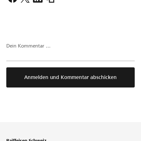
uniform/blog2/beitrag/highlights-
der-
vergangenen-
wochen-
p10364.html
Dein Kommentar ...
Anmelden und Kommentar abschicken
Raiffeisen Schweiz