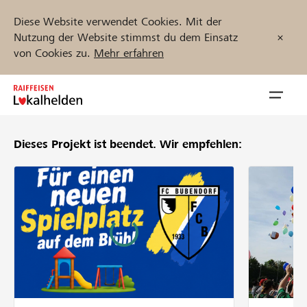
Diese Website verwendet Cookies. Mit der
Nutzung der Website stimmst du dem Einsatz
von Cookies zu.
Mehr erfahren
Zum
Inhalt
Navig
springen
öffnen
Dieses Projekt ist beendet.
Wir empfehlen:
Jetzt starten
Projekte und Organisationen finden
Unterstützen
Hilfe & Support