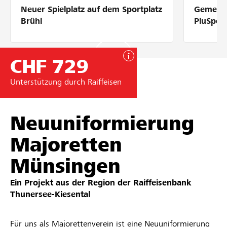
Neuer Spielplatz auf dem Sportplatz
Gemeins
Partner / Raiffeisenbank
Brühl
PluSpor
CHF 729
Anmelden
Unterstützung durch Raiffeisen
Registrieren
Neuuniformierung
Majoretten
DE
FR
IT
Münsingen
Ein Projekt aus der Region der
Raiffeisenbank
Thunersee-Kiesental​
Für uns als Majorettenverein ist eine Neuuniformierung