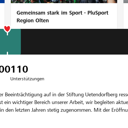
Gemeinsam stark im Sport - PluSport
Region Olten
00
110
Unterstützungen
nbank Gürbe
 Uetendorfberg ressourcenorientierte Wohn- Arbeits- und
statt nebendra
ereich unserer Arbeit, wir begleiten aktuell 19 Lernende. Die Nachfrage nach dies
 in den letzten Jahren stetig zugenommen. Mit der Eröffn
te Arbeitsplätze anbieten. Die engen Platzverhältnisse in
llen die Platzverhältnisse den Anforderungen angepasst 