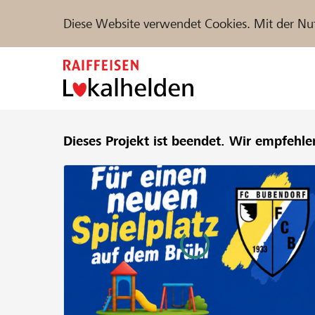
Diese Website verwendet Cookies. Mit der Nu
Zum
Inhalt
springen
Unterstützen
Dieses Projekt ist beendet.
Hilfe & Support
Wir empfehle
Partne
Projekte und Organisationen finden
DE
FR
IT