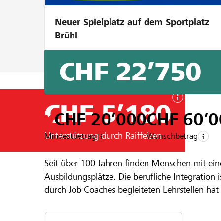
Neuer Spielplatz auf dem Sportplatz
Brühl
CHF 22’750
CHF 5’180
CHF 20’000
CHF 60’0
Unterstützung durch Raiffeisen
Mindestbetrag
Wunschbetrag
Ein Projekt aus der Region der
Raiffeise
Seit über 100 Jahren finden Menschen mit einer Beeinträchtigung auf in der Stiftung
Mittendrin 
Ausbildungsplätze. Die berufliche Integration ist ein wichtiger B
durch Job Coaches begleiteten Lehrstellen hat
im Service und in der Küche weitere geschütz
Mit der Umsetzung des Bauprojekts Weiler so