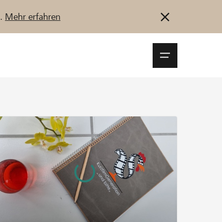
u.
Mehr erfahren
Navigationsm
öffnen
Anmelden
Registrieren
Jetzt starten