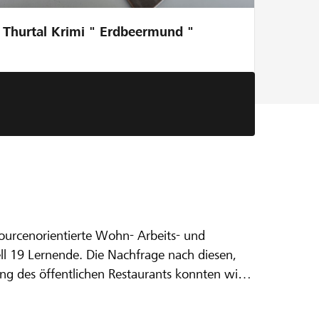
Thurtal Krimi " Erdbeermund "
n
en,
ung des öffentlichen Restaurants konnten wir
 der Küche wurden zunehmend zur Belastung.
werden und wir können somit in adäquatem