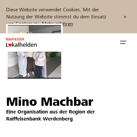
Diese Website verwendet Cookies. Mit der
Nutzung der Website stimmst du dem Einsatz
von Cookies zu.
Mehr erfahren
Zum
Inhalt
Navig
springen
öffnen
Jetzt starten
Mino Machbar
Projekte und Organisationen finden
Eine Organisation aus der Region der
Unterstützen
Raiffeisenbank Werdenberg
Hilfe & Support