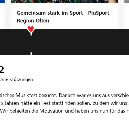
Gemeinsam stark im Sport - PluSport
Region Olten
nbank Worblen-Emmental
genössischen M
2
Unterstützungen
isches Musikfest besucht. Danach war es uns aus verschi
or 5 Jahren hätte ein Fest stattfinden sollen, zu dem wir u
ir behielten die Motivation und haben uns nun für das F
ahre in der MGU) doch endlich auch mal die Teilnahme an 
kfest bedeutet aber Mehraufwand und finanzielle Auslage