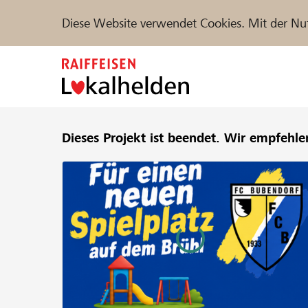
Diese Website verwendet Cookies. Mit der Nu
Zum
Inhalt
springen
Unterstützen
Dieses Projekt ist beendet.
Hilfe & Support
Wir empfehle
Partne
Projekte und Organisationen finden
DE
FR
IT