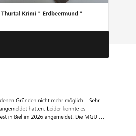
Thurtal Krimi " Erdbeermund "
usikfest
edenen Gründen nicht mehr möglich... Sehr
ns angemeldet hatten. Leider konnte es
est in Biel im 2026 angemeldet. Die MGU will
diesem Grossanlass ermöglichen.
n.