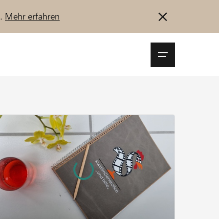
u.
Mehr erfahren
Navigationsm
öffnen
Anmelden
Registrieren
Jetzt starten