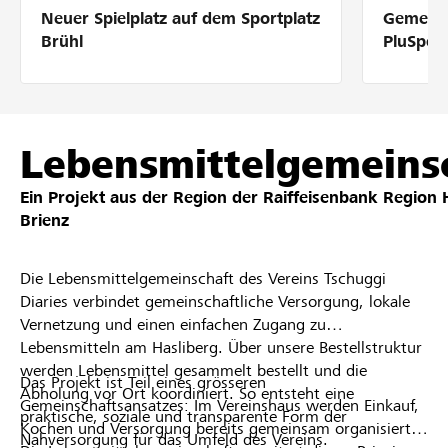
Neuer Spielplatz auf dem Sportplatz
Gemeins
Partner / Raiffeisenbank
Brühl
PluSpor
Anmelden
Lebensmittelgemeins
Ein Projekt aus der Region der
Raiffeisenbank Region H
Registrieren
Brienz
Die Lebensmittelgemeinschaft des Vereins Tschuggi
DE
FR
IT
Diaries verbindet gemeinschaftliche Versorgung, lokale
Vernetzung und einen einfachen Zugang zu
Lebensmitteln am Hasliberg. Über unsere Bestellstruktur
werden Lebensmittel gesammelt bestellt und die
Das Projekt ist Teil eines grösseren
Abholung vor Ort koordiniert. So entsteht eine
Gemeinschaftsansatzes: Im Vereinshaus werden Einkauf,
praktische, soziale und transparente Form der
Kochen und Versorgung bereits gemeinsam organisiert.
Nahversorgung für das Umfeld des Vereins.