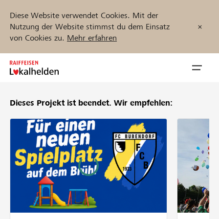
Diese Website verwendet Cookies. Mit der
Nutzung der Website stimmst du dem Einsatz
von Cookies zu.
Mehr erfahren
Zum
Inhalt
Navig
springen
öffnen
Dieses Projekt ist beendet.
Wir empfehlen:
Jetzt starten
Projekte und Organisationen finden
Unterstützen
Hilfe & Support