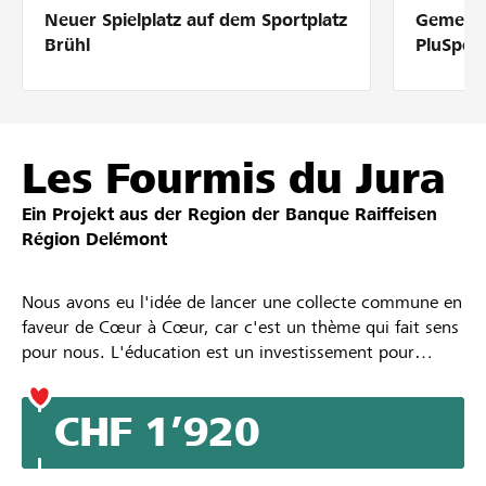
Neuer Spielplatz auf dem Sportplatz
Gemeins
Partner / Raiffeisenbank
Brühl
PluSpor
Anmelden
Les Fourmis du Jura
Ein Projekt aus der Region der
Banque Raiffeisen
Registrieren
Région Delémont
Nous avons eu l'idée de lancer une collecte commune en
DE
FR
IT
faveur de Cœur à Cœur, car c'est un thème qui fait sens
pour nous. L'éducation est un investissement pour
l'avenir, et en ayant accès à une formation, malgré les
potentielles difficultés, on s'épanouit et on se réalise
CHF 1’920
plus facilement. Et c'est bon pour la santé!