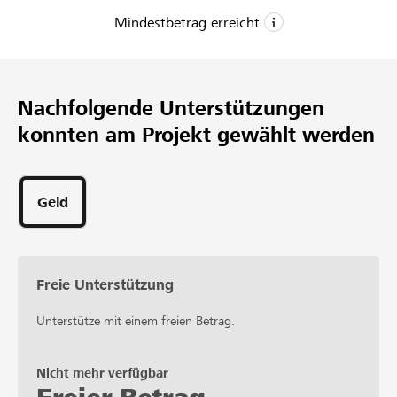
Mindestbetrag erreicht
CHF 1
Mindestbetrag
Nachfolgende Unterstützungen
CHF 100
konnten am Projekt gewählt werden
Wunschbetrag
20
Unterstützungen
Geld
Freie Unterstützung
Unterstütze mit einem freien Betrag.
Nicht mehr verfügbar