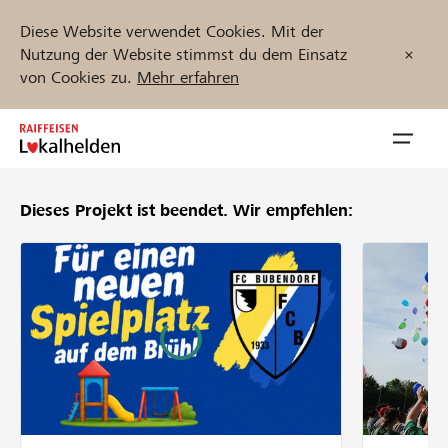
Diese Website verwendet Cookies. Mit der
Nutzung der Website stimmst du dem Einsatz
von Cookies zu.
Mehr erfahren
Zum
Inhalt
Navig
springen
öffnen
Dieses Projekt ist beendet.
Wir empfehlen:
Jetzt starten
Projekte und Organisationen finden
Unterstützen
Hilfe & Support