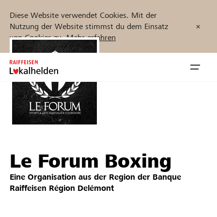
Diese Website verwendet Cookies. Mit der
Nutzung der Website stimmst du dem Einsatz
von Cookies zu.
Mehr erfahren
Zum
Inhalt
Navig
springen
öffnen
Jetzt starten
Le Forum Boxing
Projekte und Organisationen finden
Eine Organisation aus der Region der
Banque
Unterstützen
Raiffeisen Région Delémont
Hilfe & Support