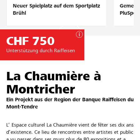
Neuer Spielplatz auf dem Sportplatz
Gemeins
Partner / Raiffeisenbank
Brühl
PluSpor
CHF 750
Anmelden
Unterstützung durch Raiffeisen
Registrieren
La Chaumière à
Montricher
DE
FR
IT
Ein Projekt aus der Region der
Banque Raiffeisen du
Mont-Tendre
L’ Espace culturel La Chaumière vient de fêter ses dix ans
d’existence. Ce lieu de rencontres entre artistes et public
a vu passer dans ses murs plus de 80 expositions et a