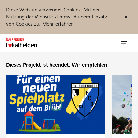
Diese Website verwendet Cookies. Mit der
Nutzung der Website stimmst du dem Einsatz
von Cookies zu.
Mehr erfahren
Zum
Inhalt
Navig
springen
öffnen
Dieses Projekt ist beendet.
Wir empfehlen:
Jetzt starten
Projekte und Organisationen finden
Unterstützen
Hilfe & Support