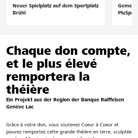
Neuer Spielplatz auf dem Sportplatz
Gemeins
Partner / Raiffeisenbank
Brühl
PluSpor
Anmelden
Chaque don compte,
et le plus élevé
Registrieren
remportera la
théière
DE
FR
IT
Ein Projekt aus der Region der
Banque Raiffeisen
Genève Lac
Grâce à votre don, vous soutenez Coeur à Coeur et
pouvez remportez cette grande théière en terre, sculptée