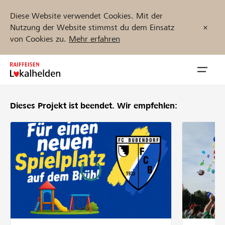
Diese Website verwendet Cookies. Mit der
Nutzung der Website stimmst du dem Einsatz
von Cookies zu.
Mehr erfahren
Zum
Inhalt
Navig
springen
öffnen
Dieses Projekt ist beendet.
Wir empfehlen:
Jetzt starten
Projekte und Organisationen finden
Unterstützen
Hilfe & Support