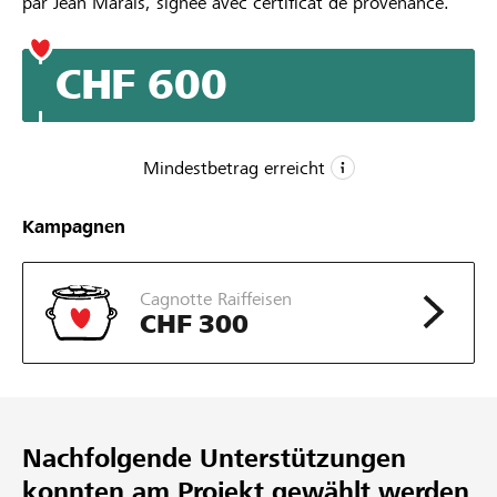
par Jean Marais, signée avec certificat de provenance.
CHF 600
Mindestbetrag erreicht
CHF 1
Kampagnen
Mindestbetrag
CHF 100
Cagnotte Raiffeisen
Wunschbetrag
CHF 300
3
Unterstützungen
Nachfolgende Unterstützungen
konnten am Projekt gewählt werden