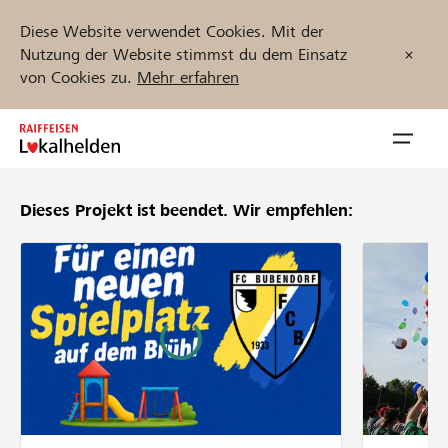
Diese Website verwendet Cookies. Mit der
Nutzung der Website stimmst du dem Einsatz
von Cookies zu.
Mehr erfahren
Zum
Inhalt
Navig
springen
öffnen
Dieses Projekt ist beendet.
Wir empfehlen:
Jetzt starten
Projekte und Organisationen finden
Unterstützen
Hilfe & Support