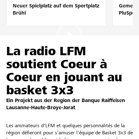
Neuer Spielplatz auf dem Sportplatz
Gemeins
Partner / Raiffeisenbank
Brühl
PluSpor
Anmelden
La radio LFM
soutient Coeur à
Registrieren
Coeur en jouant au
basket 3x3
DE
FR
IT
Ein Projekt aus der Region der
Banque Raiffeisen
Lausanne-Haute-Broye-Jorat
Les animateurs d'LFM et quelques personnalités de la
région défieront pour s'amuser l'équipe de Basket 3x3 de