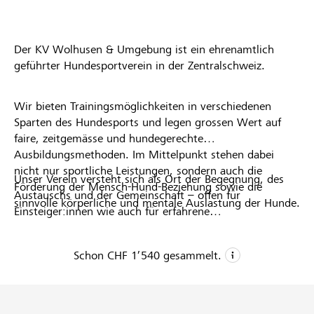
Partner / Raiffeisenbank
Der KV Wolhusen & Umgebung ist ein ehrenamtlich
geführter Hundesportverein in der Zentralschweiz.
Anmelden
Wir bieten Trainingsmöglichkeiten in verschiedenen
Sparten des Hundesports und legen grossen Wert auf
faire, zeitgemässe und hundegerechte
Registrieren
Ausbildungsmethoden. Im Mittelpunkt stehen dabei
nicht nur sportliche Leistungen, sondern auch die
Unser Verein versteht sich als Ort der Begegnung, des
Förderung der Mensch-Hund-Beziehung sowie die
Austauschs und der Gemeinschaft – offen für
DE
FR
IT
sinnvolle körperliche und mentale Auslastung der Hunde.
Einsteiger:innen wie auch für erfahrene
Hundesportler:innen. Mit viel Engagement setzen wir
uns für den langfristigen Erhalt unseres Trainingsplatzes
Schon
CHF 1’540
gesammelt.
und des Vereinslebens ein.
CHF 1’540
Gesammelte Spenden