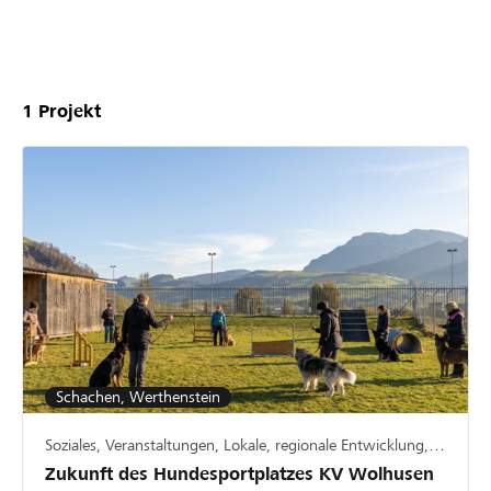
Unsere
Projekte
1
Projekt
Schachen, Werthenstein
Soziales, Veranstaltungen, Lokale, regionale Entwicklung, Kinder, Jugend, Familie, Tierschutz, Sport
Zukunft des Hundesportplatzes KV Wolhusen