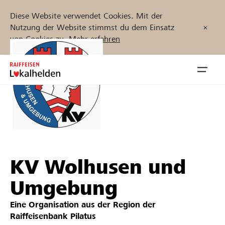
Diese Website verwendet Cookies. Mit der
Nutzung der Website stimmst du dem Einsatz
von Cookies zu.
Mehr erfahren
Zum
Inhalt
Navig
springen
öffnen
Jetzt starten
KV Wolhusen und
Projekte und Organisationen finden
Umgebung
Unterstützen
Eine Organisation aus der Region der
Hilfe & Support
Raiffeisenbank Pilatus