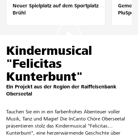
Neuer Spielplatz auf dem Sportplatz
Gemeins
Partner / Raiffeisenbank
Brühl
PluSpor
Anmelden
Kindermusical
"Felicitas
Registrieren
Kunterbunt"
Ein Projekt aus der Region der
Raiffeisenbank
DE
FR
IT
Oberseetal
Tauchen Sie ein in ein farbenfrohes Abenteuer voller
Musik, Tanz und Magie! Die InCanto Chöre Oberseetal
präsentieren stolz das Kindermusical "Felicitas
Kunterbunt", eine herzerwärmende Geschichte über