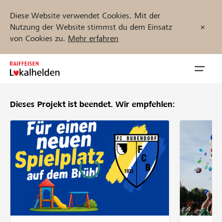
Diese Website verwendet Cookies. Mit der
Nutzung der Website stimmst du dem Einsatz
von Cookies zu.
Mehr erfahren
Zum
Inhalt
Navig
springen
öffnen
Dieses Projekt ist beendet.
Wir empfehlen:
Jetzt starten
Projekte und Organisationen finden
Unterstützen
Hilfe & Support