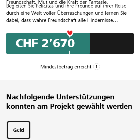
Freundschaft, Mut und die Kraft der Fantasie.
Begleiten Sie Felicitas und ihre Freunde auf ihrer Reise
durch eine Welt voller Überraschungen und lernen Sie
dabei, dass wahre Freundschaft alle Hindernisse
überwinden kann. Mit mitreißenden Liedern,
beeindruckenden Choreografien und liebevoll gestalteten
CHF 2’670
Kostümen verspricht dieses Musical ein unvergessliches
Erlebnis für die ganze Familie.
Mindestbetrag erreicht
CHF 2’000
Mindestbetrag
Nachfolgende Unterstützungen
CHF 4’000
konnten am Projekt gewählt werden
Wunschbetrag
42
Unterstützungen
Geld