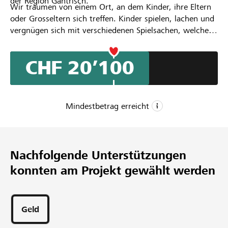
der Region Gantrisch.
Wir träumen von einem Ort, an dem Kinder, ihre Eltern
oder Grosseltern sich treffen. Kinder spielen, lachen und
vergnügen sich mit verschiedenen Spielsachen, welche
sie Zuhause selbst nicht haben. Zugleich können Eltern
und Grosseltern miteinander ins Gespräch kommen.
CHF 20’100
Zusammen Kaffee trinken, plaudern, einander helfen,
Beziehungen aufbauen. - Menschen sollen freigesetzt
werden!
Mindestbetrag erreicht
CHF 15’000
Mindestbetrag
Nachfolgende Unterstützungen
CHF 30’000
konnten am Projekt gewählt werden
Wunschbetrag
86
Unterstützungen
Geld