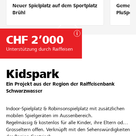
Neuer Spielplatz auf dem Sportplatz
Gemeins
Partner / Raiffeisenbank
Brühl
PluSpor
CHF 2’000
Anmelden
Unterstützung durch Raiffeisen
Registrieren
Kidspark
Ein Projekt aus der Region der
Raiffeisenbank
DE
FR
IT
Schwarzwasser
Indoor-Spielplatz & Robinsonspielplatz mit zusätzlichen
mobilen Spielgeräten im Aussenbereich.
Regelmässig & kostenlos für alle Kinder, ihre Eltern oder
Grosseltern offen. Verknüpft mit den Sehenswürdigkeiten