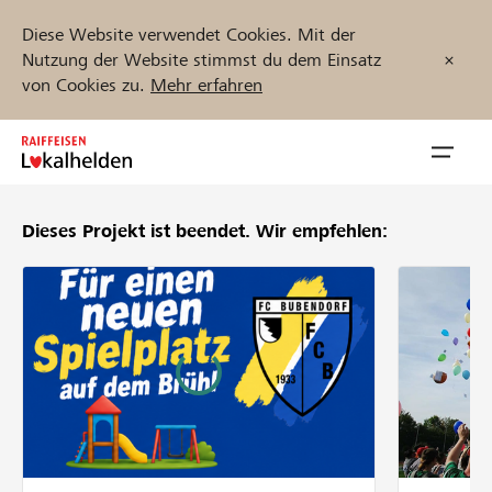
Diese Website verwendet Cookies. Mit der
Nutzung der Website stimmst du dem Einsatz
von Cookies zu.
Mehr erfahren
Zum
Inhalt
Navig
springen
öffnen
Dieses Projekt ist beendet.
Wir empfehlen:
Jetzt starten
Projekte und Organisationen finden
Unterstützen
Hilfe & Support