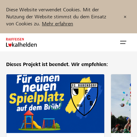
Diese Website verwendet Cookies. Mit der
Nutzung der Website stimmst du dem Einsatz
von Cookies zu.
Mehr erfahren
Zum
Inhalt
Navig
springen
öffnen
Dieses Projekt ist beendet.
Wir empfehlen:
Jetzt starten
Projekte und Organisationen finden
Unterstützen
Hilfe & Support