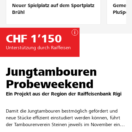
Neuer Spielplatz auf dem Sportplatz
Gemeins
Partner / Raiffeisenbank
Brühl
PluSpor
CHF 1’150
Anmelden
Unterstützung durch Raiffeisen
Registrieren
Jungtambouren
Probeweekend
DE
FR
IT
Ein Projekt aus der Region der
Raiffeisenbank Rigi
Damit die Jungtambouren bestmöglich gefördert und
neue Stücke effizient einstudiert werden können, führt
der Tambourenverein Steinen jeweils im November ein
Probeweekend durch. Neben der intensiven Probenarbeit