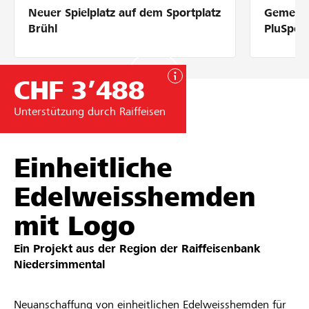
Neuer Spielplatz auf dem Sportplatz
Gemeins
Partner / Raiffeisenbank
Brühl
PluSpor
CHF 3’488
Anmelden
Unterstützung durch Raiffeisen
Registrieren
Einheitliche
Edelweisshemden
DE
FR
IT
mit Logo
Ein Projekt aus der Region der
Raiffeisenbank
Niedersimmental
Neuanschaffung von einheitlichen Edelweisshemden für