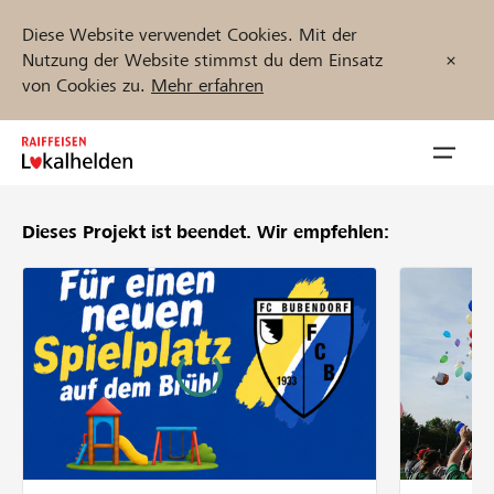
Diese Website verwendet Cookies. Mit der
Nutzung der Website stimmst du dem Einsatz
von Cookies zu.
Mehr erfahren
Zum
Inhalt
Navig
springen
öffnen
Dieses Projekt ist beendet.
Wir empfehlen:
Jetzt starten
Projekte und Organisationen finden
Unterstützen
Hilfe & Support