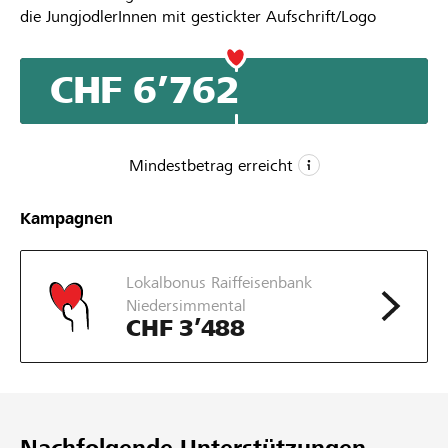
die JungjodlerInnen mit gestickter Aufschrift/Logo
CHF 6’762
Mindestbetrag erreicht
CHF 3’200
Kampagnen
Mindestbetrag
CHF 6’000
Lokalbonus Raiffeisenbank
Wunschbetrag
Niedersimmental
192
CHF 3’488
Unterstützungen