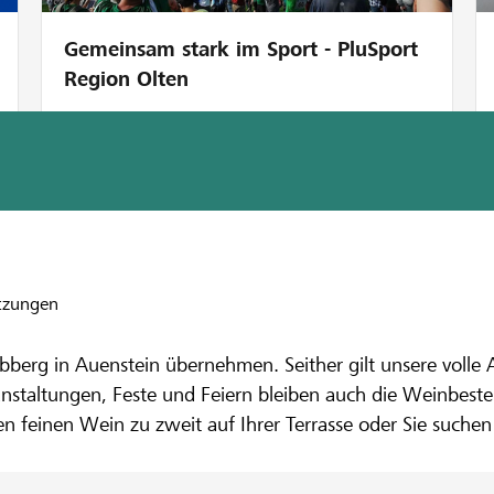
Gemeinsam stark im Sport - PluSport
Region Olten
nbank Aare-Reuss
clock
tzungen
bberg in Auenstein übernehmen. Seither gilt unsere volle
nstaltungen, Feste und Feiern bleiben auch die Weinbeste
nen feinen Wein zu zweit auf Ihrer Terrasse oder Sie suche