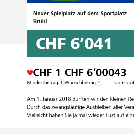
Neuer Spielplatz auf dem Sportplatz
Brühl
CHF 6’041
Ein Projekt aus der Region der
Raiffeise
It`s wine o`
CHF 1
CHF 6’000
43
Mindestbetrag
Wunschbetrag
Unterstü
Am 1. Januar 2018 durften wir den kleinen Re
Durch das zwangsläufige Ausbleiben aller Vera
Vielleicht haben Sie ja mal wieder Lust auf ei
Wir freuen uns auf Ihre Unterstützung