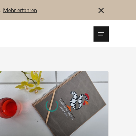
u.
Mehr erfahren
Navigationsm
öffnen
Anmelden
Registrieren
Jetzt starten