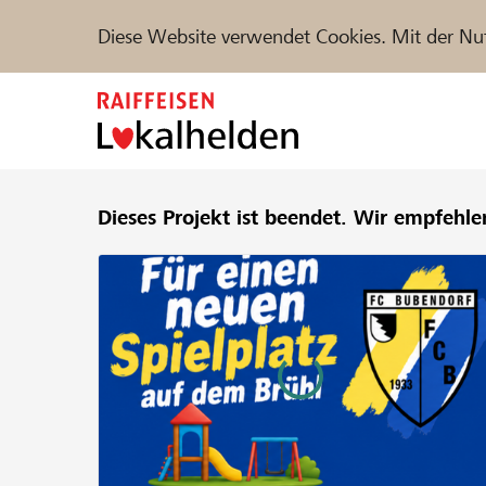
Diese Website verwendet Cookies. Mit der Nu
Zum
Inhalt
springen
Unterstützen
Dieses Projekt ist beendet.
Hilfe & Support
Wir empfehle
Partne
Projekte und Organisationen finden
DE
FR
IT