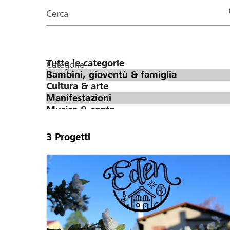
organizzazioni
Cerca
della
pagina
Categorie
3
Progetti