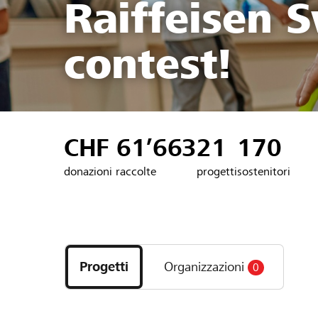
Raiffeisen S
contest!
CHF 61’663
21
170
donazioni raccolte
progetti
sostenitori
Scopri
i
Progetti
Organizzazioni
0
progetti
e
le