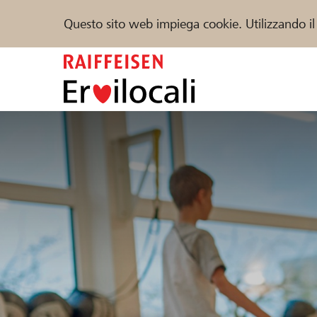
Questo sito web impiega cookie. Utilizzando il
Zum
Inhalt
springen
Sostenere
Aiuto & supporto
Partner
Trova progetti e organizzazioni
DE
FR
IT