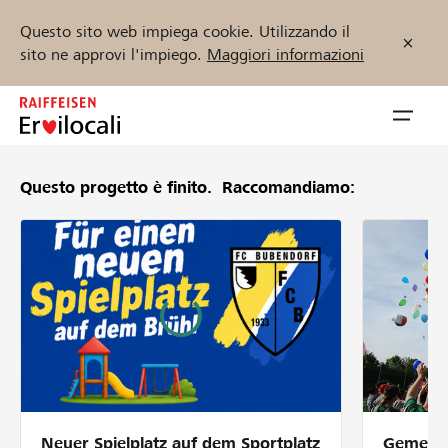
Questo sito web impiega cookie. Utilizzando il
sito ne approvi l'impiego.
Maggiori informazioni
Zum
Inhalt
Navig
springen
öffnen
Questo progetto è finito.
Raccomandiamo:
Inizia ora
Trova progetti e organizzazioni
Sostenere
Aiuto & supporto
Neuer Spielplatz auf dem Sportplatz
Gemeins