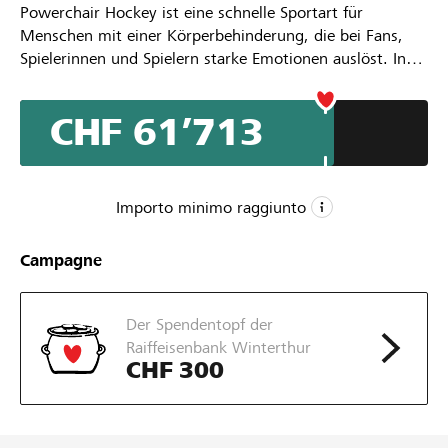
Powerchair Hockey ist eine schnelle Sportart für
Menschen mit einer Körperbehinderung, die bei Fans,
Spielerinnen und Spielern starke Emotionen auslöst. In
flinken und sehr wendigen Elektrorollstühlen kämpfen
jeweils fünf Spielerinnen und Spieler pro Team um den
CHF 61’713
fairen Sieg. Exemplarisch für diese vom Unihockey
abgeleitete Sportart ist die Schnelligkeit und Wendigkeit
mit der die teilweise filigranen Spielerinnen und Spieler
das Spiel dynamisieren.
Importo minimo raggiunto
CHF 60’000
Campagne
Importo minimo
CHF 80’000
Der Spendentopf der
Importo desiderato
Raiffeisenbank Winterthur
177
CHF 300
Sostegni