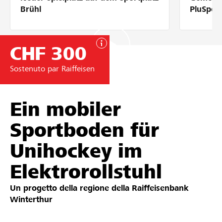
Partner / Banche Raiffeisen
Brühl
PluSpor
CHF 300
Collegarsi
Sostenuto par Raiffeisen
Registrazione
Ein mobiler
Sportboden für
DE
FR
IT
Unihockey im
Elektrorollstuhl
Un progetto della regione della
Raiffeisenbank
Winterthur