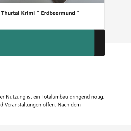
Thurtal Krimi " Erdbeermund "
l"
ver Nutzung ist ein Totalumbau dringend nötig.
 und Veranstaltungen offen. Nach dem