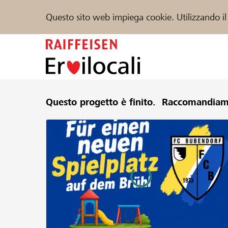
Questo sito web impiega cookie. Utilizzando il
Zum
Inhalt
springen
Sostenere
Questo progetto è finito.
Aiuto & supporto
Raccomandiam
Partner
Trova progetti e organizzazioni
DE
FR
IT