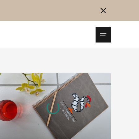
Navigationsm
öffnen
Collegarsi
Registrazione
Inizia ora