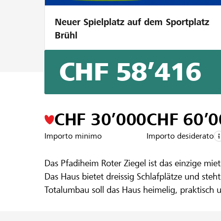
Neuer Spielplatz auf dem Sportplatz
Brühl
CHF 58’416
Un progetto della regione della
Raiffeis
Pfadiheim W
CHF 30’000
CHF 60’0
Importo minimo
Importo desiderato
Das Pfadiheim Roter Ziegel ist das einzige mi
Das Haus bietet dreissig Schlafplätze und ste
Totalumbau soll das Haus heimelig, praktisch 
Weitere Infos zum Projekt