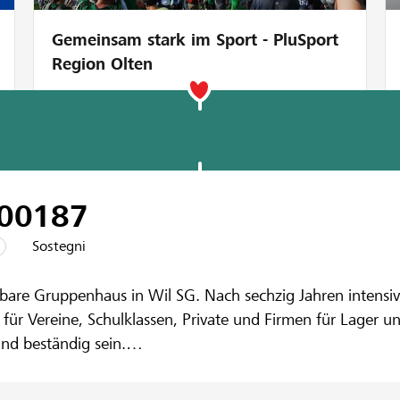
Gemeinsam stark im Sport - PluSport
Region Olten
enbank Wil und Umgebung
il "Roter Ziege
00
187
Sostegni
etbare Gruppenhaus in Wil SG. Nach sechzig Jahren intensi
ht für Vereine, Schulklassen, Private und Firmen für Lager
und beständig sein.