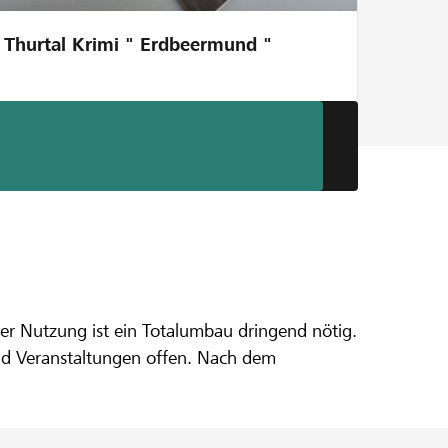
Thurtal Krimi " Erdbeermund "
l"
ver Nutzung ist ein Totalumbau dringend nötig.
 und Veranstaltungen offen. Nach dem