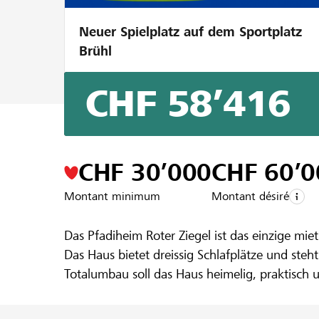
Neuer Spielplatz auf dem Sportplatz
Brühl
CHF 58’416
Un projet de la région de la
Raiffeisenb
Pfadiheim W
CHF 30’000
CHF 60’0
Montant minimum
Montant désiré
Das Pfadiheim Roter Ziegel ist das einzige mi
Das Haus bietet dreissig Schlafplätze und ste
Totalumbau soll das Haus heimelig, praktisch 
Weitere Infos zum Projekt