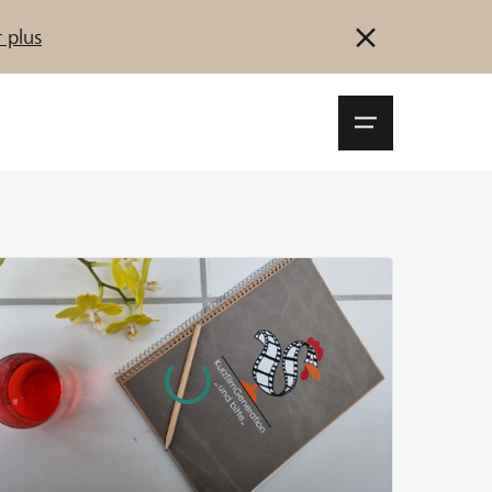
 plus
Navigationsm
öffnen
Se connecter
S'inscrire
Démarrez maintenant