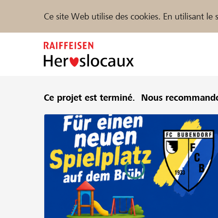
Ce site Web utilise des cookies. En utilisant l
Zum
Inhalt
springen
Parrainer
Ce projet est terminé.
Soutien & assistance
Nous recommando
Parte
Trouvez des projets et des organisations
DE
FR
IT