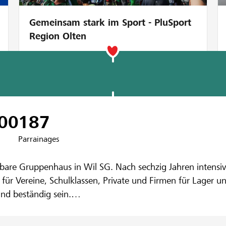
Gemeinsam stark im Sport - PluSport
Region Olten
ank Wil und Umgebung
il "Roter Ziege
00
187
Parrainages
etbare Gruppenhaus in Wil SG. Nach sechzig Jahren intensi
ht für Vereine, Schulklassen, Private und Firmen für Lager
und beständig sein.