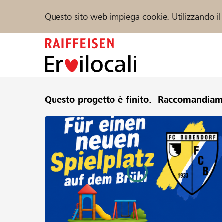
Questo sito web impiega cookie. Utilizzando il
Zum
Inhalt
springen
Sostenere
Questo progetto è finito.
Aiuto & supporto
Raccomandiam
Partner
Trova progetti e organizzazioni
DE
FR
IT