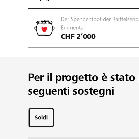
Der Spendentopf der Raiffeisen
Emmental
CHF 2’000
Per il progetto è stato 
seguenti sostegni
Soldi