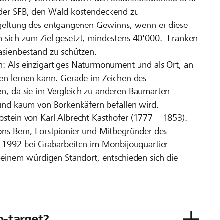
h der SFB, den Wald kostendeckend zu
bgeltung des entgangenen Gewinns, wenn er diese
 sich zum Ziel gesetzt, mindestens 40'000.- Franken
sienbestand zu schützen.
en: Als einzigartiges Naturmonument und als Ort, an
en lernen kann. Gerade im Zeichen des
, da sie im Vergleich zu anderen Baumarten
t und kaum von Borkenkäfern befallen wird.
tein von Karl Albrecht Kasthofer (1777 – 1853).
ons Bern, Forstpionier und Mitbegründer des
e 1992 bei Grabarbeiten im Monbijouquartier
 einem würdigen Standort, entschieden sich die
o-target?