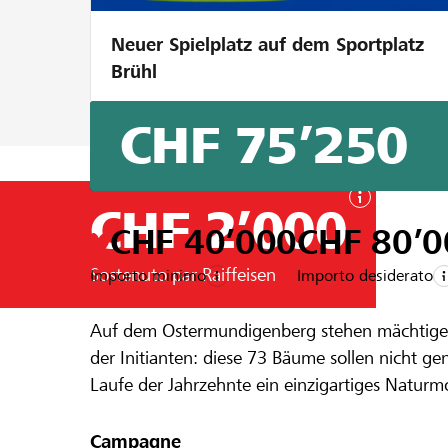
Neuer Spielplatz auf dem Sportplatz
Brühl
CHF 75’250
CHF 2’000
CHF 40’000
CHF 80’0
Sostenuto par Raiffeisen
Importo minimo
Importo desiderato
Un progetto della regione della
Raiffeis
Auf dem Ostermundigenberg stehen mächtige 1
Lassen wir 
der Initianten: diese 73 Bäume sollen nicht g
Laufe der Jahrzehnte ein einzigartiges Naturm
besser kennen lernen kann.
Campagne