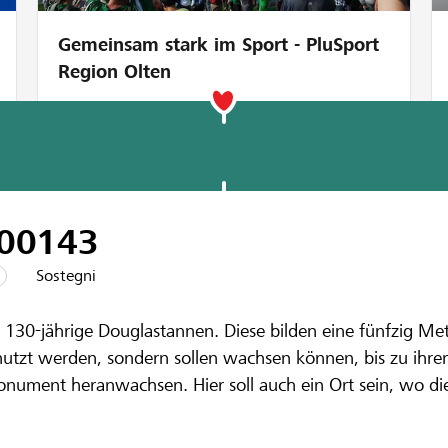
Gemeinsam stark im Sport - PluSport
Region Olten
00
143
Sostegni
enbank Worblen-Emmental
30-jährige Douglastannen. Diese bilden eine fünfzig Me
diese Bäume w
enutzt werden, sondern sollen wachsen können, bis zu ihre
onument heranwachsen. Hier soll auch ein Ort sein, wo die