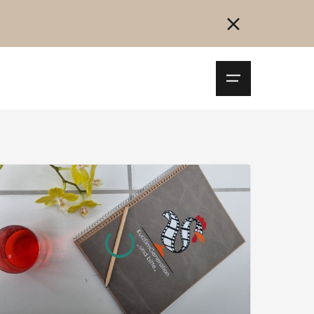
Navigationsm
öffnen
Collegarsi
Registrazione
Inizia ora