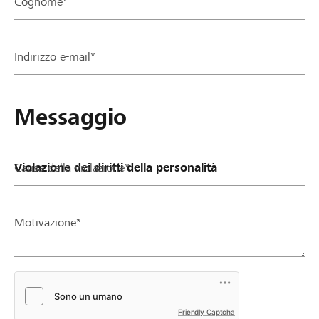
Cognome*
Partner / Banche Raiffeisen
Indirizzo e-mail*
Collegarsi
Messaggio
Registrazione
Causa della violazione*
DE
FR
IT
Motivazione*
Friendly Captcha