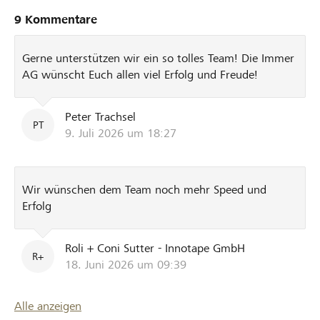
bestens im Griff haben. Vielen Dank an alle, die zur
9 Kommentare
Realisierung dieses Projekts beigetragen haben. Das ist
einfach grandios ❤️ Bis zum Finanzierungsziel fehlen nur
Gerne unterstützen wir ein so tolles Team! Die Immer
noch wenige Franken.
AG wünscht Euch allen viel Erfolg und Freude!
Peter Trachsel
PT
9. Juli 2026 um 18:27
Wir wünschen dem Team noch mehr Speed und
Erfolg
Roli + Coni Sutter - Innotape GmbH
R+
18. Juni 2026 um 09:39
Alle anzeigen