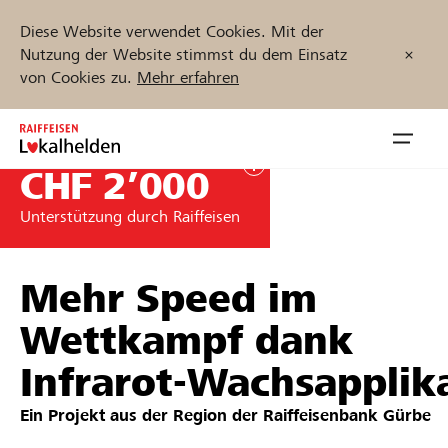
Diese Website verwendet Cookies. Mit der
Nutzung der Website stimmst du dem Einsatz
von Cookies zu.
Mehr erfahren
Zum
Inhalt
Navig
springen
öffnen
CHF 2’000
Unterstützung durch Raiffeisen
Jetzt starten
Mehr Speed im
Projekte und Organisationen finden
Wettkampf dank
Infrarot‑Wachsapplik
Unterstützen
Ein Projekt aus der Region der
Raiffeisenbank Gürbe
Hilfe & Support