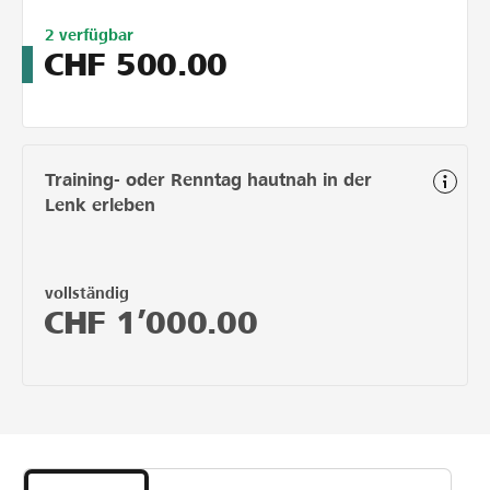
Limitiert
2
verfügbar
auf
CHF
500.00
3
Training- oder Renntag hautnah in der
Lenk erleben
vollständig
CHF
1’000.00