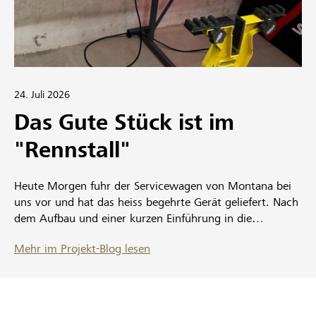
24. Juli 2026
Das Gute Stück ist im
"Rennstall"
Heute Morgen fuhr der Servicewagen von Montana bei
uns vor und hat das heiss begehrte Gerät geliefert. Nach
dem Aufbau und einer kurzen Einführung in die
Funktionsweise machten wir die ersten Versuche an
Mehr im Projekt-Blog lesen
verschiedenen Sportgeräten. Das Ganze sieht sehr
vielversprechend aus. Bis wir ein echtes High-End-
Ergebnis erzielen, werden zwar noch einige Testläufe
nötig sein, aber bis zu den ersten Renneinsätzen werde
ich den Waxer und seine Möglichkeiten sicherlich