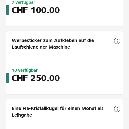
Limitiert
7
verfügbar
auf
CHF
100.00
10
Werbesticker zum Aufkleben auf die
Laufschiene der Maschine
Limitiert
10
verfügbar
auf
CHF
250.00
10
Eine FIS-Kristallkugel für einen Monat als
Leihgabe