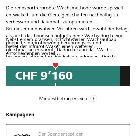
Die rennsport-erprobte Wachsmethode wurde speziell
Partner / Raiffeisenbank
entwickelt, um die Gleiteigenschaften nachhaltig zu
verbessern und dauerhaft zu optimieren.
Bei diesem innovativen Verfahren wird sowohl der Belag
als auch das händisch aufgetragene Wachs durch eine
Nebst einem präzisen, schichtweisen Wachsaufbau
doppelte Infrarotheizung berührungslos und
Anmelden
bietet der Infrarot-Waxer einen weiteren,
gleichmässig erwärmt. Dadurch kann das Wachs
entscheidenden Vorteil.
besonders effizient in den Belag eindringen. Durch
Er spart bis zu 90 % Wachs im Vergleich zu
Registrieren
zusätzliche, individuell wählbare Heizdurchläufe lässt
herkömmlichen Methoden – bei gleichzeitig reduziertem
sich dieser Effekt gezielt verstärken.
CHF 9’160
Arbeitsaufwand.
DE
FR
IT
Mindestbetrag erreicht
CHF 4’000
Kampagnen
Mindestbetrag
CHF 9’880
Der Spendentopf der