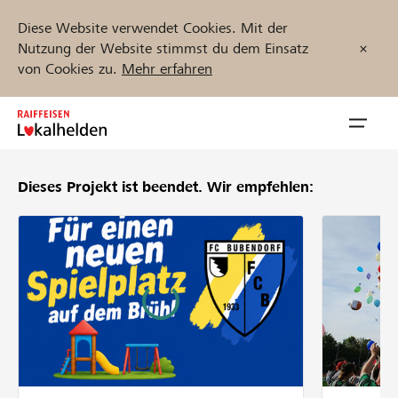
Diese Website verwendet Cookies. Mit der
Nutzung der Website stimmst du dem Einsatz
von Cookies zu.
Mehr erfahren
Zum
Inhalt
Navig
springen
öffnen
Dieses Projekt ist beendet.
Wir empfehlen:
Jetzt starten
Projekte und Organisationen finden
Unterstützen
Hilfe & Support