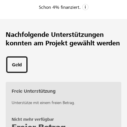
Schon
4
% finanziert.
CHF 46’000
Mindestbetrag
Nachfolgende Unterstützungen
CHF 91’000
konnten am Projekt gewählt werden
Wunschbetrag
2
Unterstützungen
Geld
Freie Unterstützung
Unterstütze mit einem freien Betrag.
Nicht mehr verfügbar