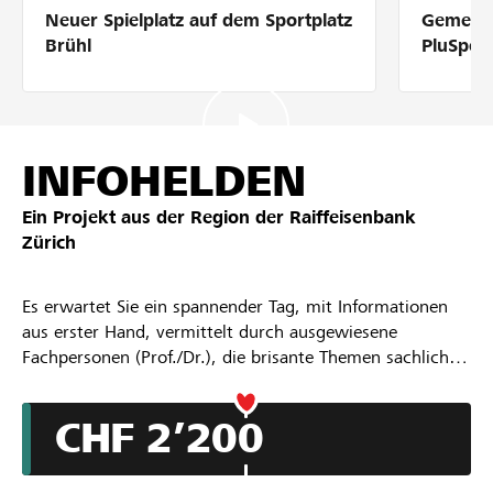
Neuer Spielplatz auf dem Sportplatz
Gemeins
Partner / Raiffeisenbank
Brühl
PluSpor
Anmelden
INFOHELDEN
Ein Projekt aus der Region der
Raiffeisenbank
Registrieren
Zürich
Es erwartet Sie ein spannender Tag, mit Informationen
DE
FR
IT
aus erster Hand, vermittelt durch ausgewiesene
Fachpersonen (Prof./Dr.), die brisante Themen sachlich
beleuchten.
CHF 2’200