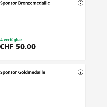
Sponsor Bronzemedaille
Limitiert
4
verfügbar
auf
CHF
50.00
5
Sponsor Goldmedaille