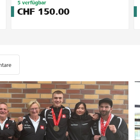
Limitiert
5
verfügbar
auf
CHF
150.00
5
tare