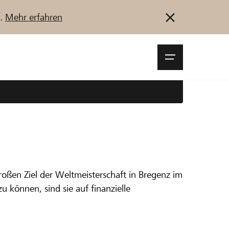
u.
Mehr erfahren
Navigationsm
öffnen
Anmelden
Registrieren
Jetzt starten
roßen Ziel der Weltmeisterschaft in Bregenz im
für die
 können, sind sie auf finanzielle