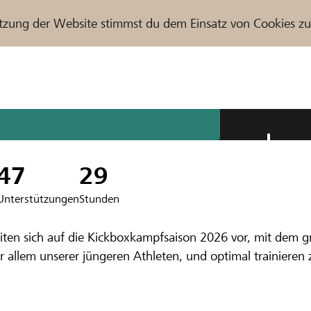
tzung der Website stimmst du dem Einsatz von Cookies z
r / Raiffeisenbank
47
29
Unterstützungen
Stunden
nbank Jungfrau
eiten sich auf die Kickboxkampfsaison 2026 vor, mit dem g
s unterstützen 
allem unserer jüngeren Athleten, und optimal trainieren zu
n 2026!