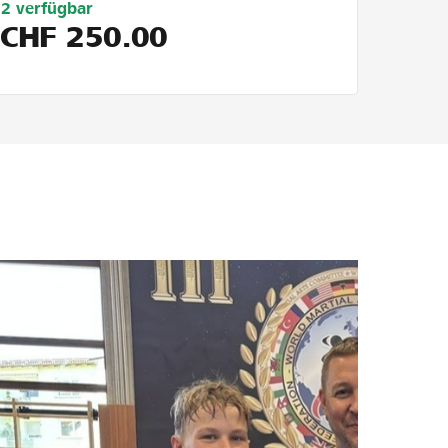
Limitiert
2
verfügbar
auf
CHF
250.00
5