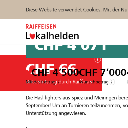
Diese Website verwendet Cookies. Mit der Nu
Zum
Inhalt
springen
CHF 4’071
Unterstützen
Hilfe & Support
Partne
CHF 66
CHF 4’500
CHF 7’000
Projekte und Organisationen finden
Unterstützung durch Raiffeisen
Mindestbetrag
Wunschbetrag
Ein Projekt aus der Region der
Raiffeise
Die Haslifighters aus Spiez und Meiringen ber
Haslifighter
September! Um an Turnieren teilzunehmen, vor 
DE
FR
IT
Unterstützung angewiesen.
Kampfsaiso