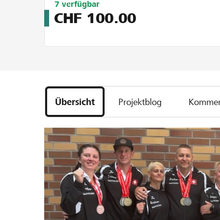
Limitiert
7
verfügbar
auf
CHF
100.00
10
Übersicht
Projektblog
Kommen