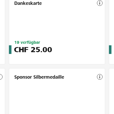
Dankeskarte
Limitiert
19
verfügbar
auf
CHF
25.00
20
Sponsor Silbermedaille