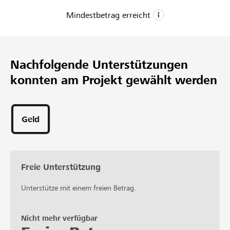
Mindestbetrag erreicht
CHF 1
Mindestbetrag
Nachfolgende Unterstützungen
CHF 1’500
konnten am Projekt gewählt werden
Wunschbetrag
6
Unterstützungen
Geld
Freie Unterstützung
Unterstütze mit einem freien Betrag.
Nicht mehr verfügbar