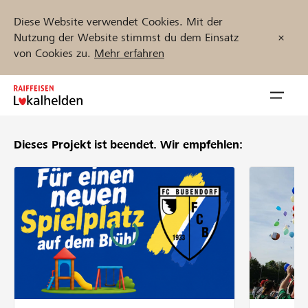
Diese Website verwendet Cookies. Mit der
Nutzung der Website stimmst du dem Einsatz
von Cookies zu.
Mehr erfahren
Zum
Inhalt
Navig
springen
öffnen
Dieses Projekt ist beendet.
Wir empfehlen:
Jetzt starten
Projekte und Organisationen finden
Unterstützen
Hilfe & Support