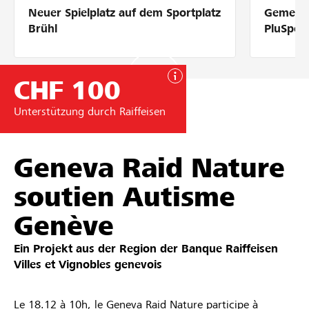
Neuer Spielplatz auf dem Sportplatz
Gemeins
Partner / Raiffeisenbank
Brühl
PluSpor
CHF 100
Anmelden
Unterstützung durch Raiffeisen
Registrieren
Geneva Raid Nature
soutien Autisme
DE
FR
IT
Genève
Ein Projekt aus der Region der
Banque Raiffeisen
Villes et Vignobles genevois
Le 18.12 à 10h, le Geneva Raid Nature participe à