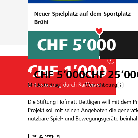
Neuer Spielplatz auf dem Sportplatz
Brühl
CHF 5’000
CHF 1’000
CHF 5’000
CHF 25’00
Unterstützung durch Raiffeisen
Mindestbetrag
Wunschbetrag
Ein Projekt aus der Region der
Raiffeise
Die Stiftung Hofmatt Uettligen will mit dem P
Generatione
Projekt soll mit seinen Angeboten die genera
nutzbare Spiel- und Bewegungsgeräte beinhalt
Uettligen
Ausstattung soll für Jung und Alt einen Auff
Pflegezentrums und deren Besuch – sei es als 
Kampagnen