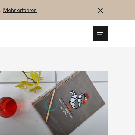
u.
Mehr erfahren
Navigationsm
öffnen
Anmelden
Registrieren
Jetzt starten