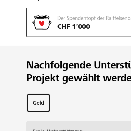
Generationentreff soll aber auch Familien der 
Der Spendentopf der Raiffeisen
CHF 1’000
Nachfolgende Unterst
Projekt gewählt werd
Geld