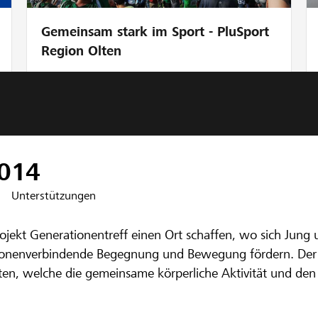
Gemeinsam stark im Sport - PluSport
Region Olten
0
14
Unterstützungen
nbank Grauholz
rojekt Generationentreff einen Ort schaffen, wo sich Jun
ntreff Stiftung
tionenverbindende Begegnung und Bewegung fördern. Der G
en, welche die gemeinsame körperliche Aktivität und den
orderungscharakter für Spiel und Bewegung haben und attr
«Ausflugsziel» oder im Rahmen der Aktivierungsangebote d