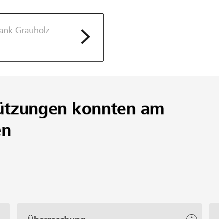
Region als Ausflugsort dienen und der neue öffentliche Sp
bank Grauholz
ützungen konnten am
en