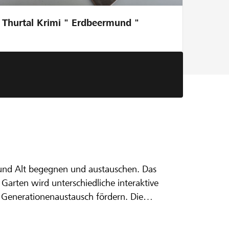
Thurtal Krimi " Erdbeermund "
g und Alt begegnen und austauschen. Das
 Hofmatt
arten wird unterschiedliche interaktive
 Generationenaustausch fördern. Die
aktiv sein für die Bewohnenden des
er Stiftung Hofmatt Uettligen. Der