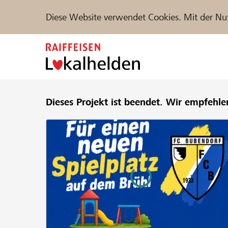
Diese Website verwendet Cookies. Mit der Nu
Zum
Inhalt
springen
Unterstützen
Dieses Projekt ist beendet.
Hilfe & Support
Wir empfehle
Partne
Projekte und Organisationen finden
DE
FR
IT