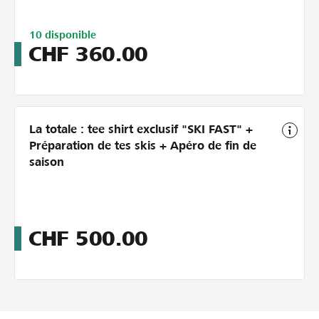
Limitiert
10
disponible
auf
CHF
360.00
10
La totale : tee shirt exclusif "SKI FAST" +
Préparation de tes skis + Apéro de fin de
saison
CHF
500.00