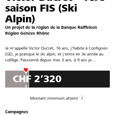
saison FIS (Ski
Partenaires / Banques Raiffeisen
Alpin)
Un projet de la région de la
Banque Raiffeisen
Région Genève Rhône
Se connecter
Je m'appelle Victor Ducret, 16 ans, j'habite à Confignon
S'inscrire
(GE), je pratique le ski alpin, et j'entre en 3e année au
collège. Passionné depuis mes 3 ans, à 9 ans je
demandais une mallette de fartage pour Noël, et je
prépare mes skis moi-même depuis.
DE
FR
IT
CHF 2’320
4e saison en Cadre Ski Romand, Swiss Olympic Talent
Card Nationale, j'entre en 1ère année FIS pour 2026-27
dans le groupe Junior Performance.
Saison 2025-26 : Top 10 Suisse sur tous les SL nationaux,
Montant minimum atteint
top 15 en GS et SG, champion romand U16 en SL et SG,
vice-champion en GS, Leader U16 de la Coupe Raiffeisen,
CHF 2’000
Campagnes
2e en GS à la finale du GP Migros.