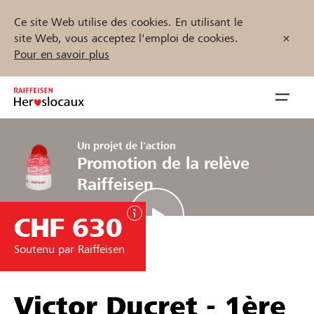
Ce site Web utilise des cookies. En utilisant le
site Web, vous acceptez l'emploi de cookies.
Pour en savoir plus
Zum
Inhalt
Navig
springen
öffnen
Un projet de l'action
Promotion de la relève
Démarrez maintenant
Raiffeisen
CHF 630
Trouvez des projets et des organisations
Soutenu par Raiffeisen
Parrainer
Victor Ducret - 1ère
Soutien & assistance