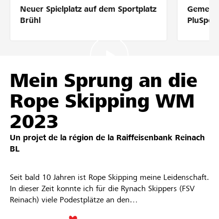
Neuer Spielplatz auf dem Sportplatz
Gemeins
Partenaires / Banques Raiffeisen
Brühl
PluSpor
Se connecter
Mein Sprung an die
Rope Skipping WM
S'inscrire
2023
Un projet de la région de la
Raiffeisenbank Reinach
DE
FR
IT
BL
Seit bald 10 Jahren ist Rope Skipping meine Leidenschaft.
In dieser Zeit konnte ich für die Rynach Skippers (FSV
Reinach) viele Podestplätze an den
Schweizermeisterschaften im Team und Einzeln