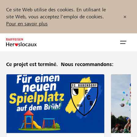
Ce site Web utilise des cookies. En utilisant le
site Web, vous acceptez l'emploi de cookies.
Pour en savoir plus
Zum
Inhalt
Navig
springen
öffnen
Ce projet est terminé.
Nous recommandons:
Démarrez maintenant
Trouvez des projets et des organisations
Parrainer
Soutien & assistance