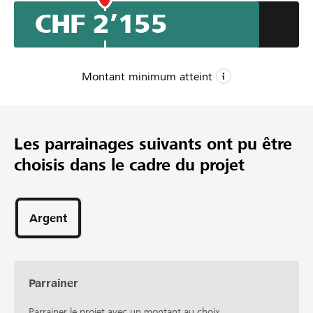
sammeln.
CHF 2’155
Nun ist die Weltmeisterschaft in Colorado Springs, USA
der nächste Schritt.
Montant minimum atteint
CHF 800
Montant minimum
Les parrainages suivants ont pu être
CHF 2’500
choisis dans le cadre du projet
Montant désiré
43
Parrainages
Argent
Parrainer
Parrainer le projet avec un montant au choix.