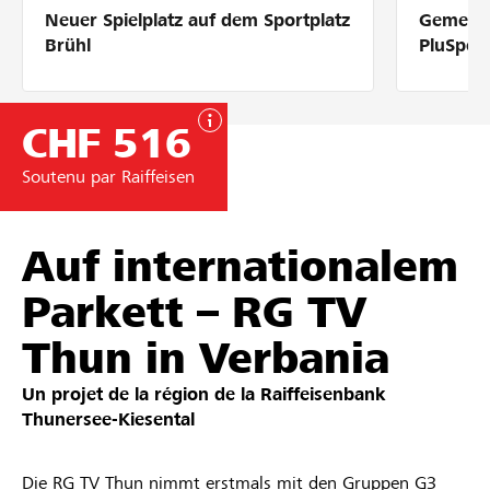
Neuer Spielplatz auf dem Sportplatz
Gemeins
Partenaires / Banques Raiffeisen
Brühl
PluSpor
CHF 516
Se connecter
Soutenu par Raiffeisen
S'inscrire
Auf internationalem
Parkett – RG TV
DE
FR
IT
Thun in Verbania
Un projet de la région de la
Raiffeisenbank
Thunersee-Kiesental​
Die RG TV Thun nimmt erstmals mit den Gruppen G3