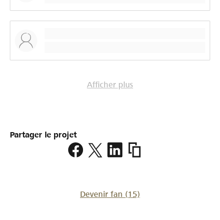
Dankeschön an alle, die uns unterstützen und begleiten!
RG TV Thun
Afficher plus
Partager le projet
https://www.lokalhelden.
thun-
in-
verbania
Devenir fan
(15)