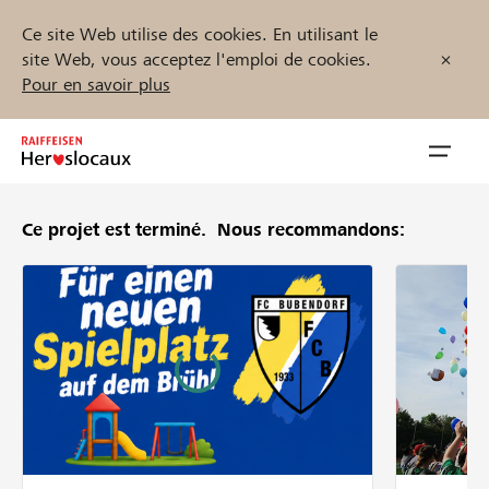
Ce site Web utilise des cookies. En utilisant le
site Web, vous acceptez l'emploi de cookies.
Pour en savoir plus
Zum
Inhalt
Navig
springen
öffnen
Ce projet est terminé.
Nous recommandons:
Démarrez maintenant
Trouvez des projets et des organisations
Parrainer
Soutien & assistance