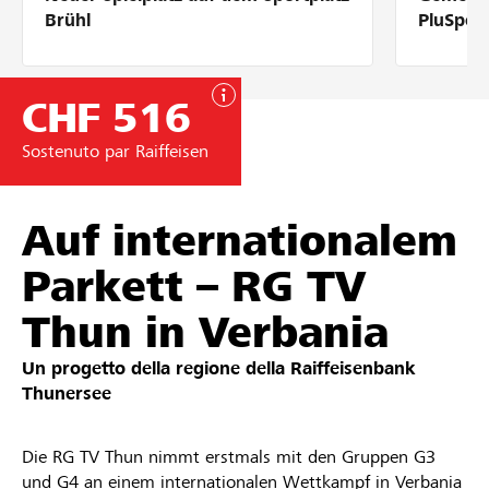
Partner / Banche Raiffeisen
Brühl
PluSpor
CHF 516
Collegarsi
Sostenuto par Raiffeisen
Registrazione
Auf internationalem
Parkett – RG TV
DE
FR
IT
Thun in Verbania
Un progetto della regione della
Raiffeisenbank
Thunersee
Die RG TV Thun nimmt erstmals mit den Gruppen G3
und G4 an einem internationalen Wettkampf in Verbania