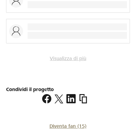
zurückgeben zu dürfen. Nochmals ein herzliches
Dankeschön an alle, die uns unterstützen und begleiten!
RG TV Thun
Visualizza di più
Condividi il progetto
https://www.lokalhelden.c
thun-
in-
verbania
Diventa fan
(15)