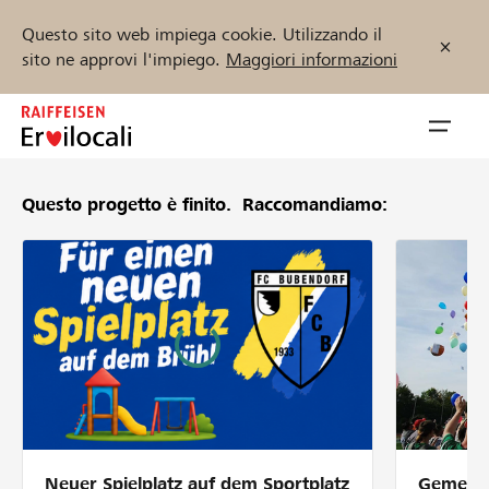
Questo sito web impiega cookie. Utilizzando il
sito ne approvi l'impiego.
Maggiori informazioni
Zum
Inhalt
Navig
springen
öffnen
Questo progetto è finito.
Raccomandiamo:
Inizia ora
Trova progetti e organizzazioni
Sostenere
Aiuto & supporto
Neuer Spielplatz auf dem Sportplatz
Gemeins