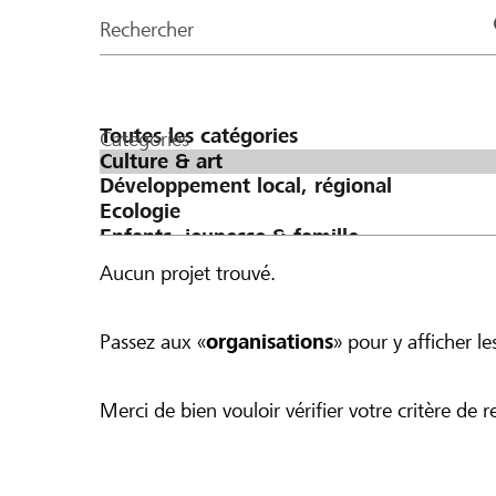
de
Rechercher
la
page
Catégories
Aucun projet trouvé.
Passez aux «
organisations
» pour y afficher les
Merci de bien vouloir vérifier votre critère de r