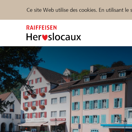
Ce site Web utilise des cookies. En utilisant l
Zum
Inhalt
springen
Parrainer
Soutien & assistance
Parte
Trouvez des projets et des organisations
DE
FR
IT