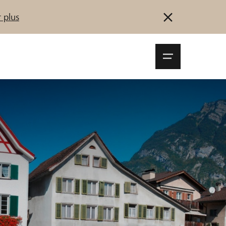
 plus
Navigationsm
öffnen
Se connecter
S'inscrire
Démarrez maintenant