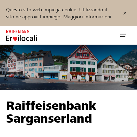
Questo sito web impiega cookie. Utilizzando il
sito ne approvi l'impiego.
Maggiori informazioni
Zum
Inhalt
Navig
springen
öffnen
Inizia ora
Trova progetti e organizzazioni
Raiffeisenbank
Sostenere
Sarganserland
Aiuto & supporto