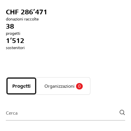
Partner / Banche Raiffeisen
CHF 286’471
donazioni raccolte
38
progetti
Collegarsi
1’512
sostenitori
Registrazione
Scopri
DE
FR
IT
i
progetti
Progetti
Organizzazioni
0
e
le
organizzazioni
della
Cerca
pagina