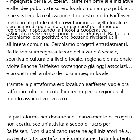
«Impegnata per la Svizzera», Raiffeisen offre alle iniziative
e alle idee pubblicate su eroilocali.ch un ampio pubblico
e ne sostiene la realizzazione. In questo modo Raiffeisen
mette in atto l'idea del crowdfunding a livello locale e
Cerchiamo disponibilità a impegnarsi per il mondo
regionale, rispettando la filosofia cooperativa.
associativo svizzero e i principi cooperativi di Raiffeisen.
Cerchiamo idee positive che possano rivelarsi utili
all'intera comunità. Cerchiamo progetti entusiasmanti.
Raiffeisen si impegna a favore della varietà sociale,
sportiva e culturale a livello locale, regionale e nazionale.
Molte Banche Raiffeisen sostengono già oggi associazioni
e progetti nell'ambito del loro impegno locale.
Tramite la piattaforma eroilocali.ch Raiffeisen vuole ora
rafforzare ulteriormente l'impegno per la regione e il
mondo associativo svizzero.
La piattaforma per donazioni e finanziamento di progetti
non costituisce un'attività a scopo di lucro per
Raiffeisen. Non si applicano tasse né agli iniziatori né ai
sostenitori. La piattaforma è gratuita per tutti gli utenti.