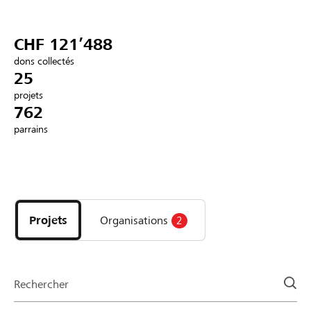
Partenaires / Banques Raiffeisen
CHF 121’488
dons collectés
25
projets
Se connecter
762
parrains
S'inscrire
Découvrez
DE
FR
IT
les
projets
Projets
Organisations
2
et
organisations
de
la
Rechercher
page