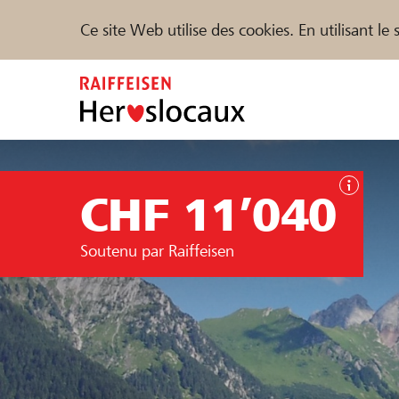
Ce site Web utilise des cookies. En utilisant l
Zum
Inhalt
springen
Parrainer
Soutien & assistance
Parte
CHF 11’040
Trouvez des projets et des organisations
Soutenu par Raiffeisen
DE
FR
IT