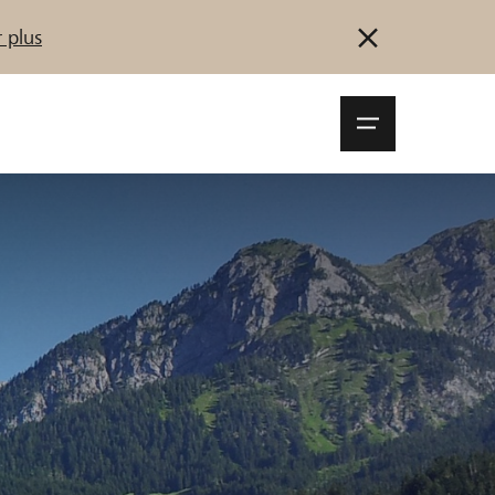
 plus
Navigationsm
öffnen
Se connecter
S'inscrire
Démarrez maintenant