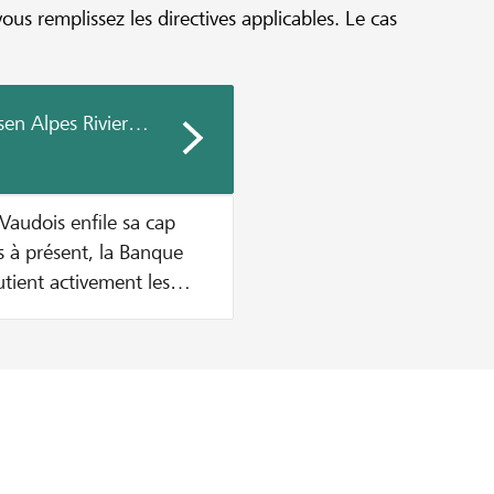
vous remplissez les directives applicables. Le cas
sen Alpes Riviera Chablais Vaudois
Vaudois enfile sa cap
utient activement les
e en place d'une nouvelle
a cagnotte soit vide.
otte sont versés par