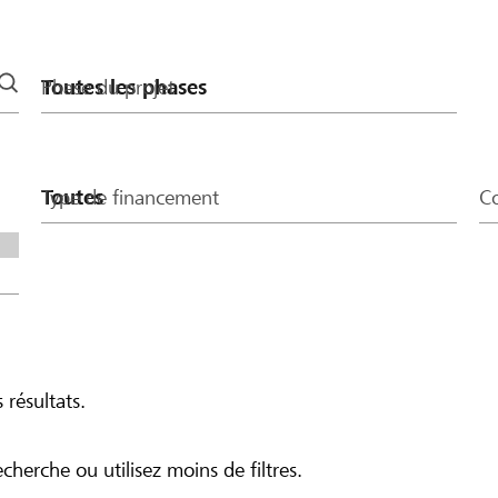
 don de CHF 400, seuls
Phase du projet
Type de financement
Co
 résultats.
echerche ou utilisez moins de filtres.