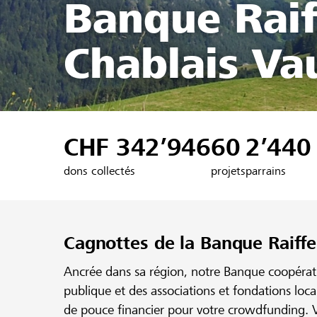
Banque Raif
Chablais Va
CHF 342’946
60
2’440
dons collectés
projets
parrains
Cagnottes de la Banque Raiffe
Ancrée dans sa région, notre Banque coopérativ
publique et des associations et fondations loc
de pouce financier pour votre crowdfunding. V