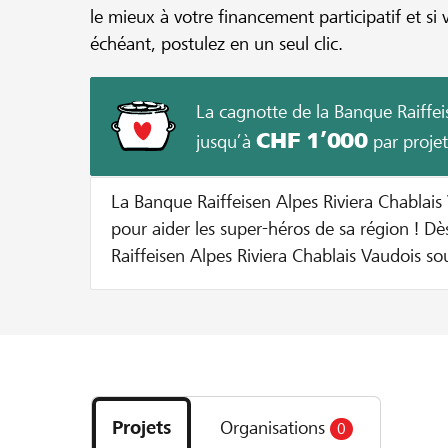
le mieux à votre financement participatif et si 
échéant, postulez en un seul clic.
La cagnotte de la Banque Raiffei
CHF 1’000
jusqu’à
par projet
La Banque Raiffeisen Alpes Riviera Chablais 
pour aider les super-héros de sa région ! Dès à présent, la Banque
Raiffeisen Alpes Riviera Chablais Vaudois so
initiateurs de projets locaux grâce à la mis
cagnotte. Pour les projets sélectionnés par la Banque, nous versons
un montant supplémentaire jusqu’à ce que l
Voilà comment cela marche: Le montant du don est doublé jusqu'à
Découvrez
hauteur de CHF 100 par donateur 50% du montant minimum du
les
projet et au maximum CHF 1’000 de la cagn
Projets
Organisations
0
projets
projet Exemple: Pour un don de CHF 20, le montant est doublé et