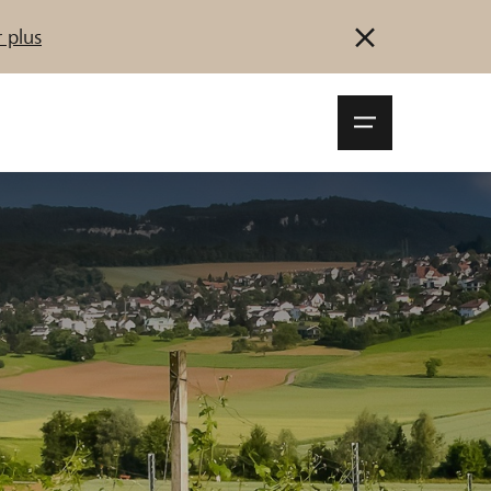
 plus
Navigationsm
öffnen
Se connecter
S'inscrire
Démarrez maintenant