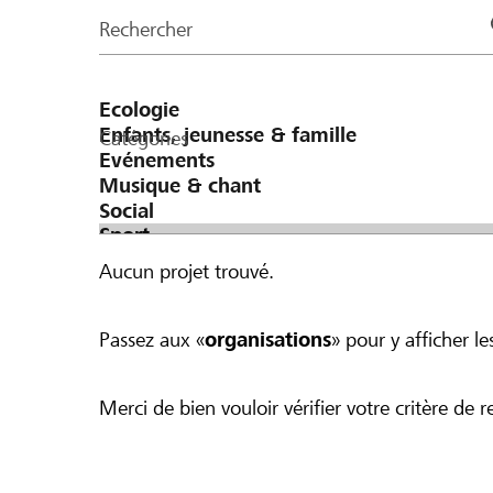
de
Rechercher
la
page
Catégories
Aucun projet trouvé.
Passez aux «
organisations
» pour y afficher les
Merci de bien vouloir vérifier votre critère de r