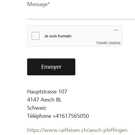
Message*
Friendly Captcha
Envoyer
Hauptstrasse 107
4147
Aesch BL
Schweiz
Téléphone
+41617565050
https://www.raiffeisen.ch/aesch-pfeffingen