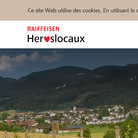
Ce site Web utilise des cookies. En utilisant l
Zum
Inhalt
springen
Parrainer
Soutien & assistance
Parte
Trouvez des projets et des organisations
DE
FR
IT