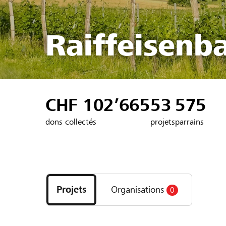
Raiffeisenb
CHF 102’665
53
575
dons collectés
projets
parrains
Découvrez
les
Projets
Organisations
0
projets
et
organisations