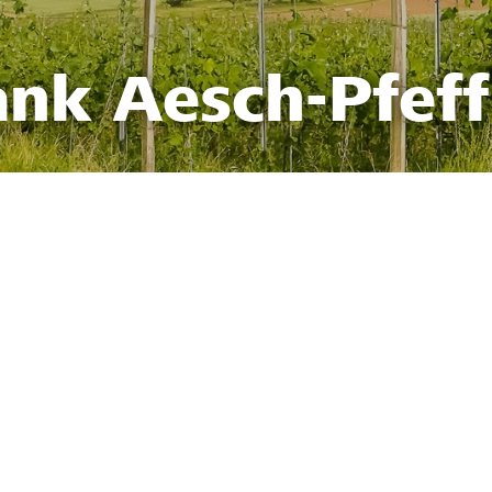
ank Aesch-Pfef