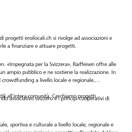
progetti eroilocali.ch si rivolge ad associazioni e
arle a finanziare e attuare progetti.
en. «Impegnata per la Svizzera», Raiffeisen offre alle
h un ampio pubblico e ne sostiene la realizzazione. In
 crowdfunding a livello locale e regionale,
tili all'intera comunità. Cerchiamo progetti
o associativo svizzero e i principi cooperativi di
le, sportiva e culturale a livello locale, regionale e