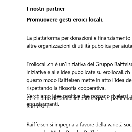
I nostri partner
Promuovere gesti eroici locali.
La piattaforma per donazioni e finanziamento di 
altre organizzazioni di utilità pubblica per aiut
Eroilocali.ch è un'iniziativa del Gruppo Raiffeis
iniziative e alle idee pubblicate su eroilocali.c
questo modo Raiffeisen mette in atto l'idea del
rispettando la filosofia cooperativa.
Cerchiamo idee positive che possano rivelarsi u
Cerchiamo disponibilità a impegnarsi per il mond
entusiasmanti.
Raiffeisen.
Raiffeisen si impegna a favore della varietà socia