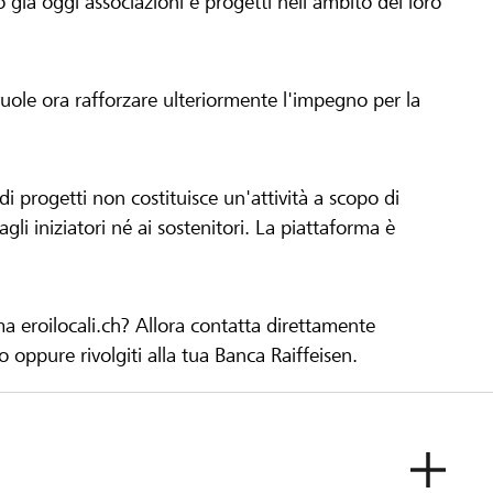
già oggi associazioni e progetti nell'ambito del loro
 vuole ora rafforzare ulteriormente l'impegno per la
 progetti non costituisce un'attività a scopo di
gli iniziatori né ai sostenitori. La piattaforma è
ma eroilocali.ch? Allora contatta direttamente
to oppure rivolgiti alla tua Banca Raiffeisen.