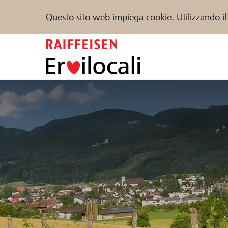
Questo sito web impiega cookie. Utilizzando il
Zum
Inhalt
springen
Sostenere
Aiuto & supporto
Partner
Trova progetti e organizzazioni
DE
FR
IT