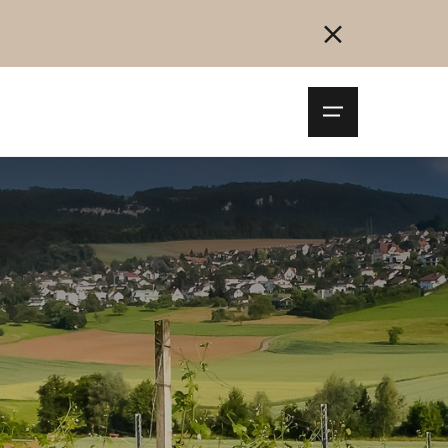
Navigationsm
öffnen
Collegarsi
Registrazione
Inizia ora