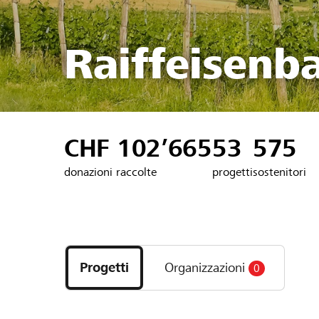
Raiffeisenb
CHF 102’665
53
575
donazioni raccolte
progetti
sostenitori
Scopri
i
Progetti
Organizzazioni
0
progetti
e
le