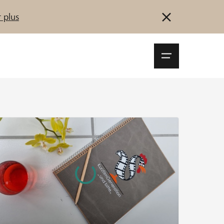
 plus
Navigationsm
öffnen
Se connecter
S'inscrire
Démarrez maintenant