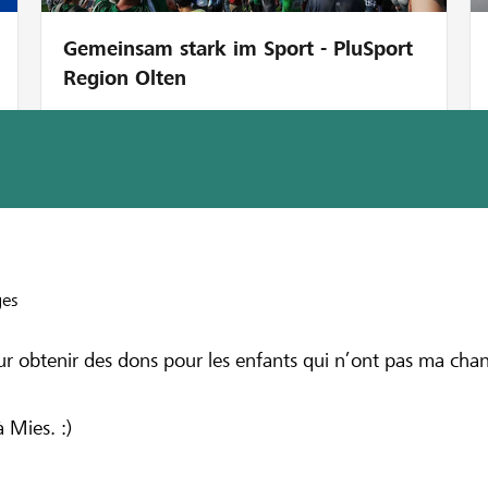
Gemeinsam stark im Sport - PluSport
Region Olten
eisen Nyon-La Vallée
e pour les enfa
ges
our obtenir des dons pour les enfants qui n’ont pas ma cha
Mies. :)