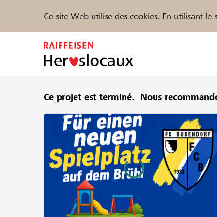
Ce site Web utilise des cookies. En utilisant l
Zum
Inhalt
springen
Parrainer
Ce projet est terminé.
Soutien & assistance
Nous recommando
Parte
Trouvez des projets et des organisations
DE
FR
IT