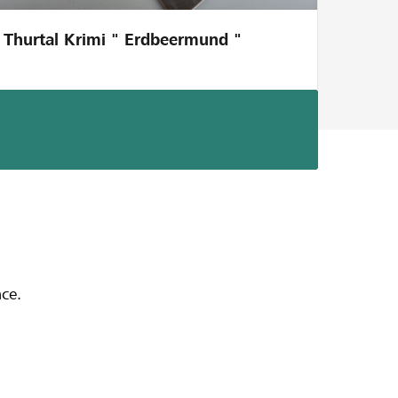
Thurtal Krimi " Erdbeermund "
nts
nce.