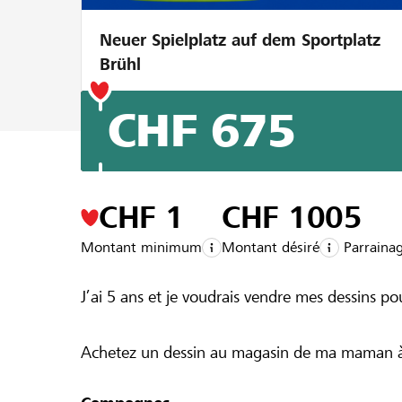
Neuer Spielplatz auf dem Sportplatz
Brühl
CHF 675
Un projet de la région de la
Banque Raiff
Jules dessin
CHF 1
CHF 100
5
Montant minimum
Montant désiré
Parraina
J’ai 5 ans et je voudrais vendre mes dessins p
Achetez un dessin au magasin de ma maman à 