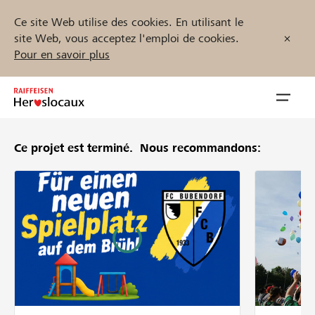
Ce site Web utilise des cookies. En utilisant le
site Web, vous acceptez l'emploi de cookies.
Pour en savoir plus
Zum
Inhalt
Navig
springen
öffnen
Ce projet est terminé.
Nous recommandons:
Démarrez maintenant
Trouvez des projets et des organisations
Parrainer
Soutien & assistance