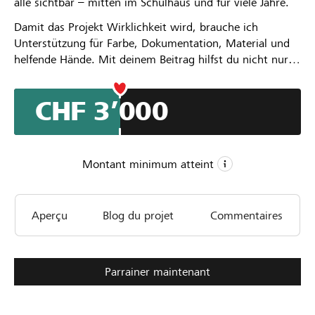
alle sichtbar – mitten im Schulhaus und für viele Jahre.
Damit das Projekt Wirklichkeit wird, brauche ich
Unterstützung für Farbe, Dokumentation, Material und
helfende Hände. Mit deinem Beitrag hilfst du nicht nur
dabei, ein Kunstwerk zu schaffen, sondern schenkst den
Visionen einer ganzen Generation einen Platz in der
CHF 3’000
Öffentlichkeit.
Montant minimum atteint
CHF 3’000
Aperçu
Blog du projet
Commentaires
Montant minimum
CHF 8’000
Montant désiré
31
Parrainer maintenant
Parrainages