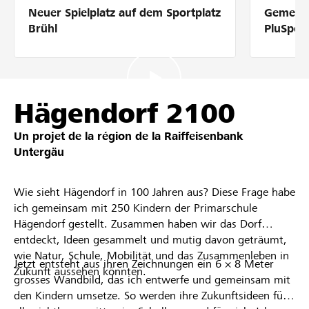
Neuer Spielplatz auf dem Sportplatz
Gemeins
Partenaires / Banques Raiffeisen
Brühl
PluSpor
Se connecter
Hägendorf 2100
Un projet de la région de la
Raiffeisenbank
S'inscrire
Untergäu
Wie sieht Hägendorf in 100 Jahren aus? Diese Frage habe
DE
FR
IT
ich gemeinsam mit 250 Kindern der Primarschule
Hägendorf gestellt. Zusammen haben wir das Dorf
entdeckt, Ideen gesammelt und mutig davon geträumt,
wie Natur, Schule, Mobilität und das Zusammenleben in
Jetzt entsteht aus ihren Zeichnungen ein 6 × 8 Meter
Zukunft aussehen könnten.
grosses Wandbild, das ich entwerfe und gemeinsam mit
den Kindern umsetze. So werden ihre Zukunftsideen für